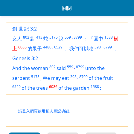
關閉
創 世 記 3:2
802
413
5175
559
,
8799
1588
女人
對
蛇
說
：
「園中
樹
6086
4480
,
6529
398
,
8799
上
的果子
，
我們可以吃
，
Genesis 3:2
802
559
,
8799
And the woman
said
unto the
5175
398
,
8799
serpent
,
We may eat
of the fruit
6529
6086
1588
of the trees
of the garden
:
請登入網頁啟用私人筆記功能。