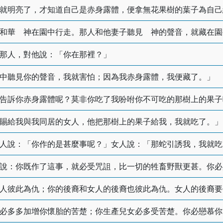
就明亮了，才知道自己是赤身露體，便拿無花果樹的葉子為自己
和華 神在園中行走。那人和他妻子聽見 神的聲音，就藏在園
那人，對他說：「你在那裡？」
中聽見你的聲音，我就害怕；因為我赤身露體，我便藏了。」
告訴你赤身露體呢？莫非你吃了我吩咐你不可吃的那樹上的果子
賜給我與我同居的女人，他把那樹上的果子給我，我就吃了。」
人說：「你作的是甚麼事呢？」女人說：「那蛇引誘我，我就吃
說：你既作了這事，就必受咒詛，比一切的牲畜野獸更甚。你必
人彼此為仇；你的後裔和女人的後裔也彼此為仇。女人的後裔要
必多多加增你懷胎的苦楚；你生產兒女必多受苦楚。你必戀慕你