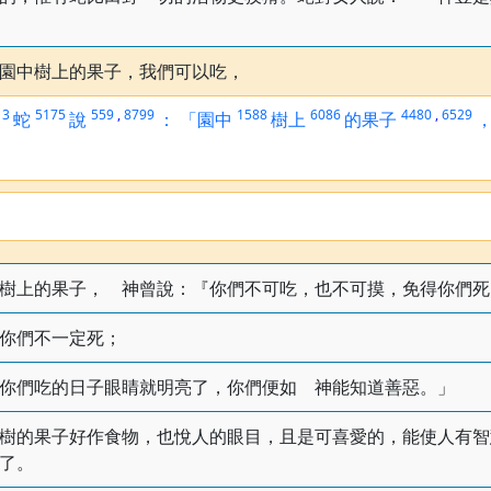
園中樹上的果子，我們可以吃，
13
5175
559
,
8799
1588
6086
4480
,
6529
蛇
說
：
「園中
樹上
的果子
樹上的果子， 神曾說：『你們不可吃，也不可摸，免得你們死
你們不一定死；
你們吃的日子眼睛就明亮了，你們便如 神能知道善惡。」
樹的果子好作食物，也悅人的眼目，且是可喜愛的，能使人有智
了。