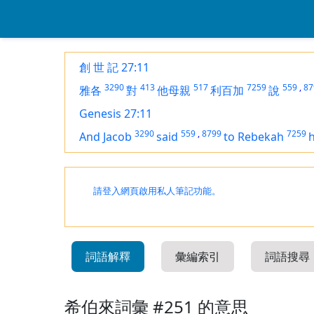
創 世 記 27:11
3290
413
517
7259
559
,
87
雅各
對
他母親
利百加
說
Genesis 27:11
3290
559
,
8799
7259
And Jacob
said
to Rebekah
請登入網頁啟用私人筆記功能。
詞語解釋
彙編索引
詞語搜尋
希伯來詞彙 #251 的意思