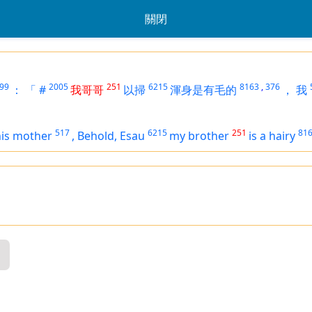
關閉
99
2005
251
6215
8163
,
376
：
「
#
我哥哥
以掃
渾身是有毛的
，
我
517
6215
251
81
his mother
,
Behold, Esau
my brother
is
a hairy