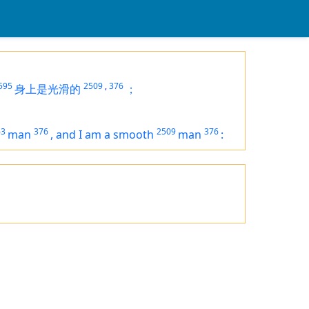
595
2509
,
376
身上是光滑的
；
63
376
2509
376
man
,
and I
am
a smooth
man
: