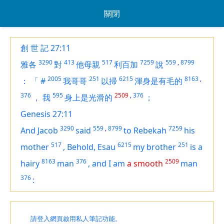
關閉
創 世 記 27:11
3290
413
517
7259
559
,
8799
雅各
對
他母親
利百加
說
2005
251
6215
8163
,
：
「
#
我哥哥
以掃
渾身是有毛的
376
595
2509
,
376
，
我
身上是光滑的
；
Genesis 27:11
3290
559
,
8799
7259
And Jacob
said
to Rebekah
his
517
6215
251
mother
,
Behold, Esau
my brother
is
a
8163
376
2509
hairy
man
,
and I
am
a smooth
man
376
:
請登入網頁啟用私人筆記功能。