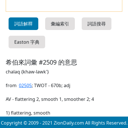
詞語解釋
彙編索引
詞語搜尋
Easton 字典
希伯來詞彙 #2509 的意思
chalaq {khaw-lawk'}
from
02505
; TWOT - 670b; adj
AV - flattering 2, smooth 1, smoother 2; 4
1) flattering, smooth
Copyright © 2009 - 2021 ZionDaily.com All Rights Reserved.