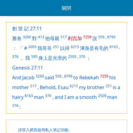
關閉
創 世 記 27:11
3290
413
517
7259
559
,
8799
雅各
對
他母親
利百加
說
2005
251
6215
8163
,
：
「
#
我哥哥
以掃
渾身是有毛的
376
595
2509
,
376
，
我
身上是光滑的
；
Genesis 27:11
3290
559
,
8799
7259
And Jacob
said
to Rebekah
his
517
6215
251
mother
,
Behold, Esau
my brother
is
a
8163
376
2509
hairy
man
,
and I
am
a smooth
man
376
:
請登入網頁啟用私人筆記功能。