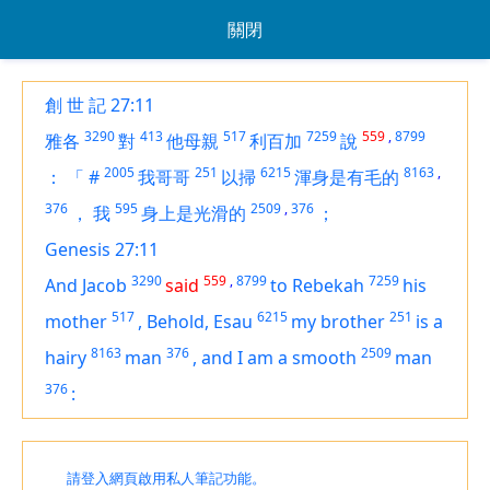
關閉
創 世 記 27:11
3290
413
517
7259
559
,
8799
雅各
對
他母親
利百加
說
2005
251
6215
8163
,
：
「
#
我哥哥
以掃
渾身是有毛的
376
595
2509
,
376
，
我
身上是光滑的
；
Genesis 27:11
3290
559
,
8799
7259
And Jacob
said
to Rebekah
his
517
6215
251
mother
,
Behold, Esau
my brother
is
a
8163
376
2509
hairy
man
,
and I
am
a smooth
man
376
:
請登入網頁啟用私人筆記功能。