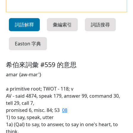
詞語解釋
彙編索引
詞語搜尋
Easton 字典
希伯來詞彙 #559 的意思
amar {aw-mar'}
a primitive root; TWOT - 118; v
AV - said 4874, speak 179, answer 99, command 30,
tell 29, call 7,
promised 6, misc. 84; 53
08
1) to say, speak, utter
1a) (Qal) to say, to answer, to say in one's heart, to
think,