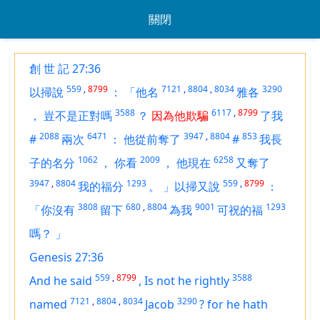
關閉
創 世 記 27:36
559
,
8799
7121
,
8804
,
8034
3290
以掃說
：
「他名
雅各
3588
6117
,
8799
，
豈不是正對嗎
？
因為他欺騙
了我
2088
6471
3947
,
8804
853
#
兩次
：
他從前奪了
#
我長
1062
2009
6258
子的名分
，
你看
，
他現在
又奪了
3947
,
8804
1293
559
,
8799
我的福分
。
」以掃又說
：
3808
680
,
8804
9001
1293
「你沒有
留下
為我
可祝的福
嗎？
」
Genesis 27:36
559
,
8799
3588
And he said
,
Is not he rightly
7121
,
8804
,
8034
3290
named
Jacob
?
for he hath