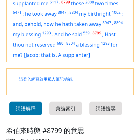
6117
,
8799
2088
supplanted me
these
two times
6471
3947
,
8804
1062
:
he took away
my birthright
;
3947
,
8804
and, behold, now he hath taken away
1293
559
,
8799
my blessing
.
And he said
,
Hast
680
,
8804
1293
thou not reserved
a blessing
for
me?
[Jacob: that is, A supplanter]
請登入網頁啟用私人筆記功能。
詞語解釋
彙編索引
詞語搜尋
希伯來時態 #8799 的意思