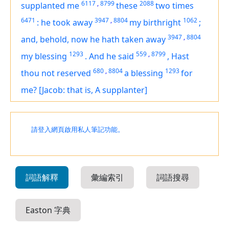
6117
,
8799
2088
supplanted me
these
two times
6471
3947
,
8804
1062
:
he took away
my birthright
;
3947
,
8804
and, behold, now he hath taken away
1293
559
,
8799
my blessing
.
And he said
,
Hast
680
,
8804
1293
thou not reserved
a blessing
for
me?
[Jacob: that is, A supplanter]
請登入網頁啟用私人筆記功能。
詞語解釋
彙編索引
詞語搜尋
Easton 字典