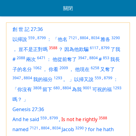
關閉
創 世 記 27:36
559
,
8799
7121
,
8804
,
8034
3290
以掃說
：
「他名
雅各
3588
6117
,
8799
，
豈不是正對嗎
？
因為他欺騙
了我
2088
6471
3947
,
8804
853
#
兩次
：
他從前奪了
#
我長
1062
2009
6258
子的名分
，
你看
，
他現在
又奪了
3947
,
8804
1293
559
,
8799
我的福分
。
」以掃又說
：
3808
680
,
8804
9001
1293
「你沒有
留下
為我
可祝的福
嗎？
」
Genesis 27:36
559
,
8799
3588
And he said
,
Is not he rightly
7121
,
8804
,
8034
3290
named
Jacob
?
for he hath