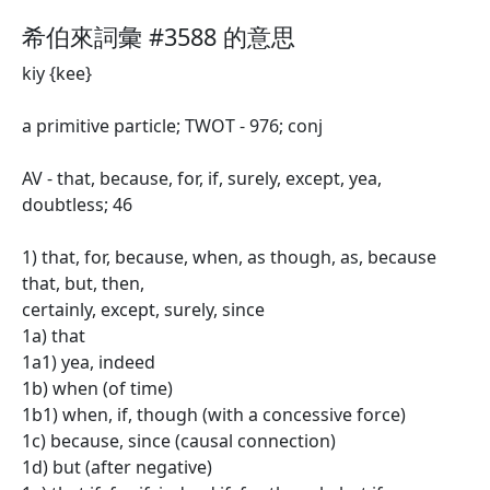
希伯來詞彙 #3588 的意思
kiy {kee}
a primitive particle; TWOT - 976; conj
AV - that, because, for, if, surely, except, yea,
doubtless; 46
1) that, for, because, when, as though, as, because
that, but, then,
certainly, except, surely, since
1a) that
1a1) yea, indeed
1b) when (of time)
1b1) when, if, though (with a concessive force)
1c) because, since (causal connection)
1d) but (after negative)