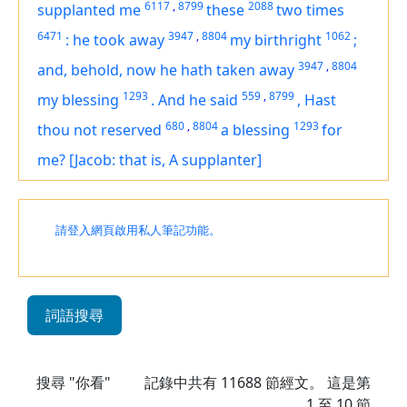
6117
,
8799
2088
supplanted me
these
two times
6471
3947
,
8804
1062
:
he took away
my birthright
;
3947
,
8804
and, behold, now he hath taken away
1293
559
,
8799
my blessing
.
And he said
,
Hast
680
,
8804
1293
thou not reserved
a blessing
for
me?
[Jacob: that is, A supplanter]
請登入網頁啟用私人筆記功能。
詞語搜尋
搜尋 "你看"
記錄中共有
11688
節經文。 這是第
1 至 10 節