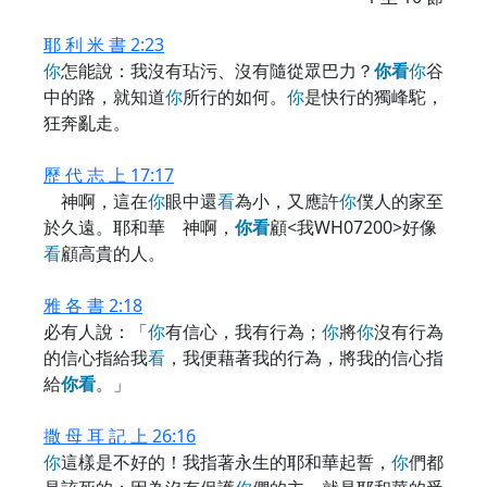
耶 利 米 書 2:23
你
怎能說：我沒有玷污、沒有隨從眾巴力？
你
看
你
谷
中的路，就知道
你
所行的如何。
你
是快行的獨峰駝，
狂奔亂走。
歷 代 志 上 17:17
神啊，這在
你
眼中還
看
為小，又應許
你
僕人的家至
於久遠。耶和華 神啊，
你
看
顧<我WH07200>好像
看
顧高貴的人。
雅 各 書 2:18
必有人說：「
你
有信心，我有行為；
你
將
你
沒有行為
的信心指給我
看
，我便藉著我的行為，將我的信心指
給
你
看
。」
撒 母 耳 記 上 26:16
你
這樣是不好的！我指著永生的耶和華起誓，
你
們都