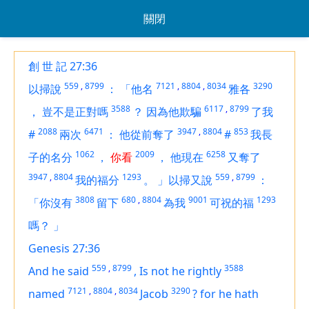
關閉
創 世 記 27:36
559
,
8799
7121
,
8804
,
8034
3290
以掃說
：
「他名
雅各
3588
6117
,
8799
，
豈不是正對嗎
？
因為他欺騙
了我
2088
6471
3947
,
8804
853
#
兩次
：
他從前奪了
#
我長
1062
2009
6258
子的名分
，
你看
，
他現在
又奪了
3947
,
8804
1293
559
,
8799
我的福分
。
」以掃又說
：
3808
680
,
8804
9001
1293
「你沒有
留下
為我
可祝的福
嗎？
」
Genesis 27:36
559
,
8799
3588
And he said
,
Is not he rightly
7121
,
8804
,
8034
3290
named
Jacob
?
for he hath