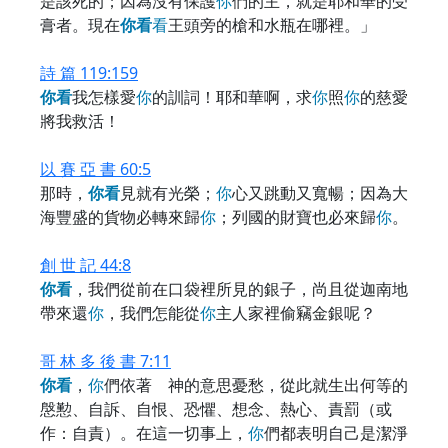
是該死的；因為沒有保護
你
們的主，就是耶和華的受
膏者。現在
你
看
看
王頭旁的槍和水瓶在哪裡。」
詩 篇 119:159
你
看
我怎樣愛
你
的訓詞！耶和華啊，求
你
照
你
的慈愛
將我救活！
以 賽 亞 書 60:5
那時，
你
看
見就有光榮；
你
心又跳動又寬暢；因為大
海豐盛的貨物必轉來歸
你
；列國的財寶也必來歸
你
。
創 世 記 44:8
你
看
，我們從前在口袋裡所見的銀子，尚且從迦南地
帶來還
你
，我們怎能從
你
主人家裡偷竊金銀呢？
哥 林 多 後 書 7:11
你
看
，
你
們依著 神的意思憂愁，從此就生出何等的
慇懃、自訴、自恨、恐懼、想念、熱心、責罰（或
作：自責）。在這一切事上，
你
們都表明自己是潔淨