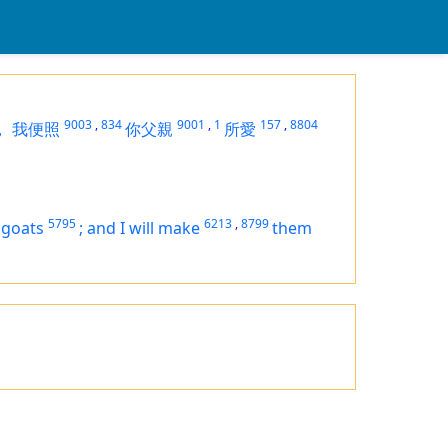
9003
,
834
9001
,
1
157
,
8804
，
我便照
你父親
所愛
5795
6213
,
8799
 goats
;
and I will make
them