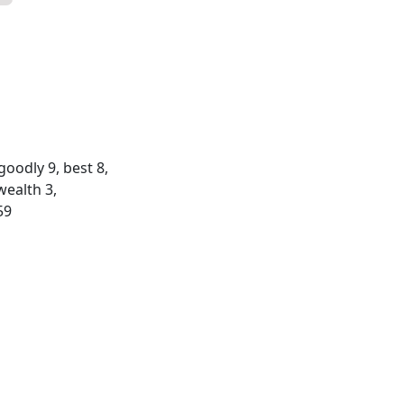
goodly 9, best 8,
 wealth 3,
59