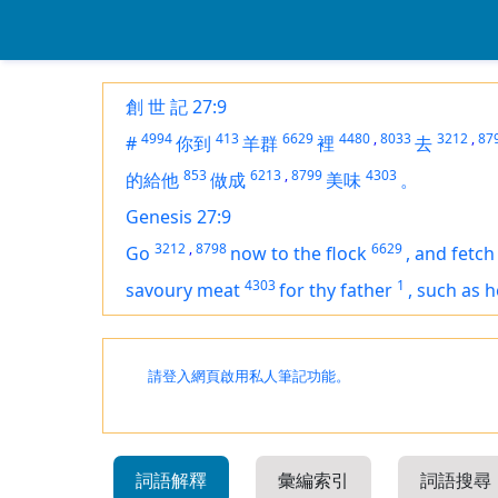
創 世 記 27:9
4994
413
6629
4480
,
8033
3212
,
87
#
你到
羊群
裡
去
853
6213
,
8799
4303
的給他
做成
美味
。
Genesis 27:9
3212
,
8798
6629
Go
now to the flock
,
and fetch
4303
1
savoury meat
for thy father
,
such as h
請登入網頁啟用私人筆記功能。
詞語解釋
彙編索引
詞語搜尋