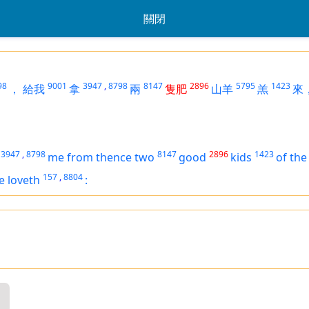
關閉
98
9001
3947
,
8798
8147
2896
5795
1423
，
給我
拿
兩
隻肥
山羊
羔
來
3947
,
8798
8147
2896
1423
me from thence two
good
kids
of the
157
,
8804
e loveth
: