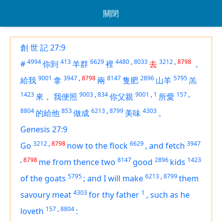
關閉
創 世 記 27:9
4994
413
6629
4480
,
8033
3212
,
8798
#
你到
羊群
裡
去
，
9001
3947
,
8798
8147
2896
5795
給我
拿
兩
隻肥
山羊
羔
1423
9003
,
834
9001
,
1
157
,
來，
我便照
你父親
所愛
8804
853
6213
,
8799
4303
的給他
做成
美味
。
Genesis 27:9
3212
,
8798
6629
3947
Go
now to the flock
,
and fetch
,
8798
8147
2896
1423
me from thence two
good
kids
5795
6213
,
8799
of the goats
;
and I will make
them
4303
1
savoury meat
for thy father
,
such as he
157
,
8804
loveth
: