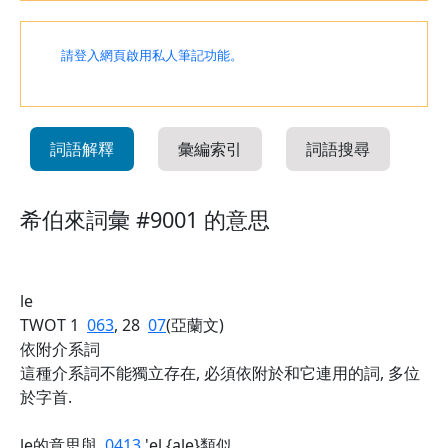
請登入網頁啟用私人筆記功能。
詞語解釋
彙編索引
詞語搜尋
希伯來詞彙 #9001 的意思
le
TWOT 1
063
, 28
07
(亞蘭文)
依附介系詞
這種介系詞不能獨立存在, 必須依附於和它連用的詞, 多位
於字首.
le的意思與
0413
'el {ale}類似