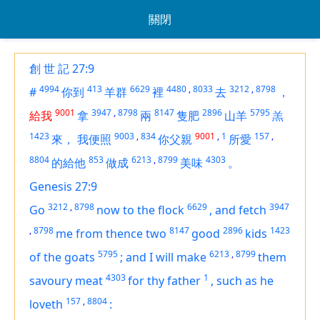
關閉
創 世 記 27:9
4994
413
6629
4480
,
8033
3212
,
8798
#
你到
羊群
裡
去
，
9001
3947
,
8798
8147
2896
5795
給我
拿
兩
隻肥
山羊
羔
1423
9003
,
834
9001
,
1
157
,
來，
我便照
你父親
所愛
8804
853
6213
,
8799
4303
的給他
做成
美味
。
Genesis 27:9
3212
,
8798
6629
3947
Go
now to the flock
,
and fetch
,
8798
8147
2896
1423
me from thence two
good
kids
5795
6213
,
8799
of the goats
;
and I will make
them
4303
1
savoury meat
for thy father
,
such as he
157
,
8804
loveth
: