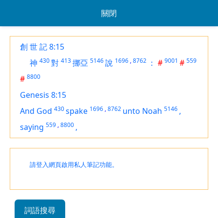
關閉
創 世 記 8:15
430
413
5146
1696
,
8762
9001
559
神
對
挪亞
說
：
#
#
8800
#
Genesis 8:15
430
1696
,
8762
5146
And God
spake
unto Noah
,
559
,
8800
saying
,
請登入網頁啟用私人筆記功能。
詞語搜尋