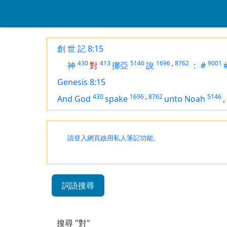
創 世 記 8:15
430
413
5146
1696
,
8762
9001
神
對
挪亞
說
：
#
Genesis 8:15
430
1696
,
8762
5146
And God
spake
unto Noah
,
請登入網頁啟用私人筆記功能。
詞語搜尋
搜尋 "對"