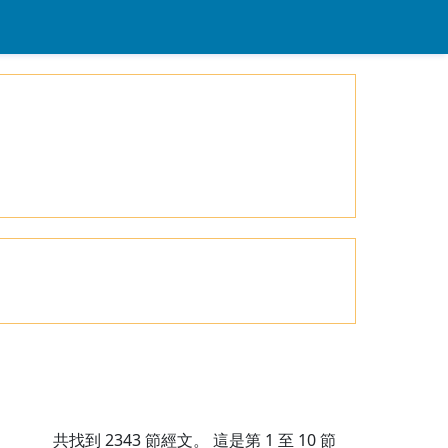
共找到
2343
節經文。 這是第 1 至 10 節