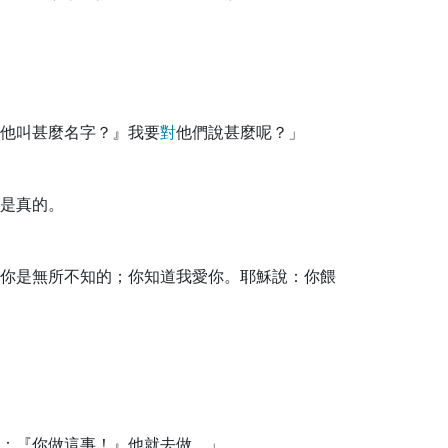
他叫甚麼名字？』我要
對
他們說甚麼呢？」
是真的。
你是無所不知的；你知道我愛你。耶穌說：你餵
：『你做這事！』他就去做。」