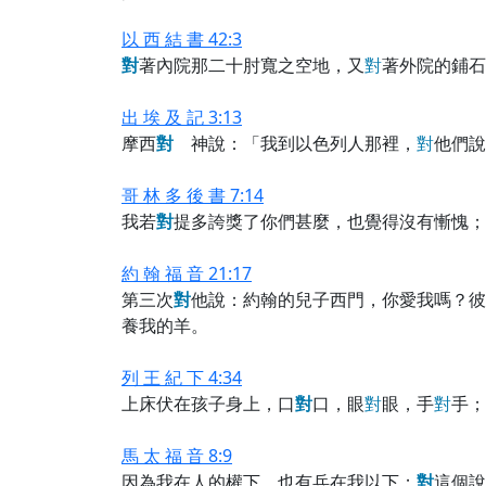
以 西 結 書 42:3
對
著內院那二十肘寬之空地，又
對
著外院的鋪石
出 埃 及 記 3:13
摩西
對
神說：「我到以色列人那裡，
對
他們說
哥 林 多 後 書 7:14
我若
對
提多誇獎了你們甚麼，也覺得沒有慚愧；
約 翰 福 音 21:17
第三次
對
他說：約翰的兒子西門，你愛我嗎？彼
養我的羊。
列 王 紀 下 4:34
上床伏在孩子身上，口
對
口，眼
對
眼，手
對
手；
馬 太 福 音 8:9
因為我在人的權下，也有兵在我以下；
對
這個說