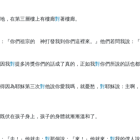
地，在第三層樓上有樓廊
對
著樓廊。
：『你們祖宗的 神打發我到你們這裡來。』他們若問我說：『
因我
對
提多誇獎你們的話成了真的，正如我
對
你們所說的話也都
得因為耶穌第三次
對
他說你愛我嗎，就憂愁，
對
耶穌說：主啊，
既伏在孩子身上，孩子的身體就漸漸溫和了。
：『去！』他就去；
對
那個說：『來！』他就來；
對
我的僕人說