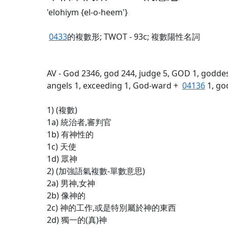
'elohiym {el-o-heem'}
0433
的複數形; TWOT - 93c; 複數陽性名詞
AV - God 2346, god 244, judge 5, GOD 1, goddess
angels 1, exceeding 1, God-ward +
04136
1, go
1) (複數)
1a) 統治者,審判官
1b) 有神性的
1c) 天使
1d) 眾神
2) (加強語氣複數-單數意思)
2a) 男神,女神
2b) 像神的
2c) 神的工作,或是特別屬於神的東西
2d) 獨一的(真)神