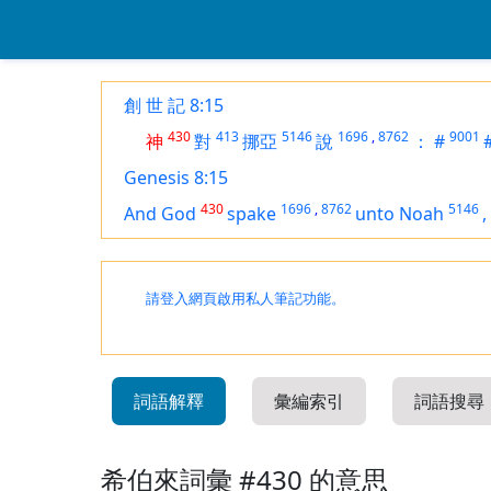
創 世 記 8:15
430
413
5146
1696
,
8762
9001
神
對
挪亞
說
：
#
Genesis 8:15
430
1696
,
8762
5146
And God
spake
unto Noah
,
請登入網頁啟用私人筆記功能。
詞語解釋
彙編索引
詞語搜尋
希伯來詞彙 #430 的意思