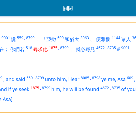
關閉
9001
559
,
8799
609
3063
1144
3
他
說
：
「亞撒
和猶大
、
便雅憫
眾人
518
1875
,
8799
4672
,
8735
9001
在；
你們若
尋求他
，
就必尋見
#
；
09
559
,
8799
8085
,
8798
609
,
and said
unto him, Hear
ye me, Asa
1875
,
8799
4672
,
8735
and if ye seek
him, he will be found
of you
e Asa]