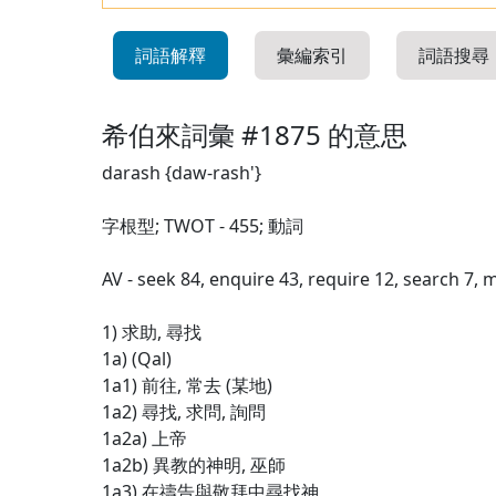
詞語解釋
彙編索引
詞語搜尋
希伯來詞彙 #1875 的意思
darash {daw-rash'}
字根型; TWOT - 455; 動詞
AV - seek 84, enquire 43, require 12, search 7, 
1) 求助, 尋找
1a) (Qal)
1a1) 前往, 常去 (某地)
1a2) 尋找, 求問, 詢問
1a2a) 上帝
1a2b) 異教的神明, 巫師
1a3) 在禱告與敬拜中尋找神