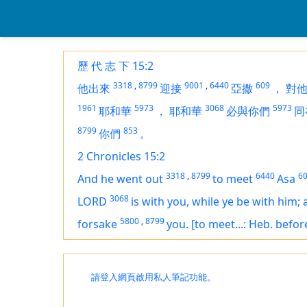
歷 代 志 下 15:2
3318
,
8799
9001
,
6440
609
他出來
迎接
亞撒
，
對
1961
5973
3068
5973
耶和華
，
耶和華
必與你們
同
8799
853
你們
。
2 Chronicles 15:2
3318
,
8799
6440
6
And he went out
to meet
Asa
3068
LORD
is
with you, while ye be with him; 
5800
,
8799
forsake
you.
[to meet...: Heb. befor
請登入網頁啟用私人筆記功能。