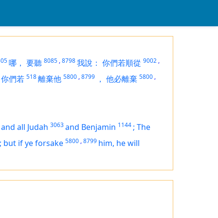
605
8085
,
8798
9002
,
哪，
要聽
我說：
你們若順從
518
5800
,
8799
5800
,
你們若
離棄他
，
他必離棄
3063
1144
,
and all Judah
and Benjamin
;
The
5800
,
8799
; but if ye forsake
him, he will