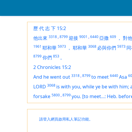
歷 代 志 下 15:2
3318
,
8799
9001
,
6440
609
他出來
迎接
亞撒
，
對
1961
5973
3068
5973
耶和華
，
耶和華
必與你們
同
8799
853
你們
。
2 Chronicles 15:2
3318
,
8799
6440
6
And he went out
to meet
Asa
3068
LORD
is
with you, while ye be with him; 
5800
,
8799
forsake
you.
[to meet...: Heb. befor
請登入網頁啟用私人筆記功能。