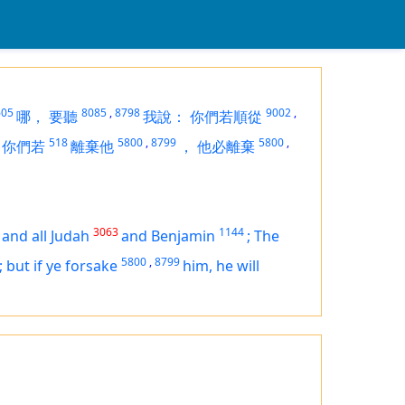
605
8085
,
8798
9002
,
哪，
要聽
我說：
你們若順從
518
5800
,
8799
5800
,
你們若
離棄他
，
他必離棄
3063
1144
,
and all Judah
and Benjamin
;
The
5800
,
8799
; but if ye forsake
him, he will