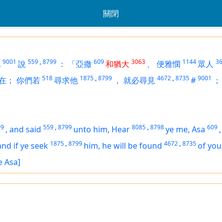
關閉
9001
559
,
8799
609
3063
1144
3
他
說
：
「亞撒
和猶大
、
便雅憫
眾人
518
1875
,
8799
4672
,
8735
9001
在；
你們若
尋求他
，
就必尋見
#
；
09
559
,
8799
8085
,
8798
609
,
and said
unto him, Hear
ye me, Asa
1875
,
8799
4672
,
8735
and if ye seek
him, he will be found
of you
e Asa]