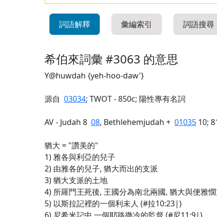
詞語解釋
彙編索引
詞語搜尋
希伯來詞彙 #3063 的意思
Y@huwdah {yeh-hoo-daw'}
源自
03034
; TWOT - 850c; 陽性專有名詞
AV - Judah 8
08
, Bethlehemjudah +
01035
10; 8
猶大 = "讚美的"
1) 雅各與利亞的兒子
2) 由雅各的兒子, 猶大而出的支派
3) 猶大支派的土地
4) 所羅門王死後, 王國分為南北兩國, 猶大與便
5) 以斯拉記裡的一個利未人 (#拉10:23|)
6) 尼希米記中,一個耶路撒冷的監督 (#尼11:9|)