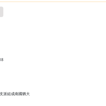
18
雅憫支派組成南國猶大