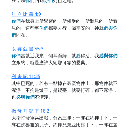
在，領
你
們
回到
你
們
列祖之地。
腓 立 比 書 4:9
你
們
在我身上所學習的，所領受的，所聽見的，所看
見的，這些事
你
們
都要去行，賜平安的 神就
必
與
你
們
同在。
以 賽 亞 書 55:3
你
們
當就近我來；側耳而聽，就
必
得活。我
必
與
你
們
立永約，就是應許大衛那可靠的恩典。
利 未 記 11:35
其中已死的，若有一點掉在甚麼物件上，那物件就不
潔淨，不拘是爐子，是鍋臺，就要打碎，都不潔淨，
也
必
與
你
們
不潔淨。
撒 母 耳 記 下 18:2
大衛打發軍兵出戰，分為三隊：一隊在約押手下，一
隊在洗魯雅的兒子、約押兄弟亞比篩手下，一隊在迦