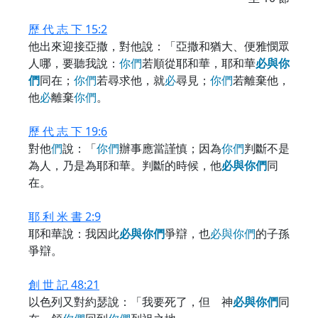
歷 代 志 下 15:2
他出來迎接亞撒，對他說：「亞撒和猶大、便雅憫眾
人哪，要聽我說：
你
們
若順從耶和華，耶和華
必
與
你
們
同在；
你
們
若尋求他，就
必
尋見；
你
們
若離棄他，
他
必
離棄
你
們
。
歷 代 志 下 19:6
對他
們
說：「
你
們
辦事應當謹慎；因為
你
們
判斷不是
為人，乃是為耶和華。判斷的時候，他
必
與
你
們
同
在。
耶 利 米 書 2:9
耶和華說：我因此
必
與
你
們
爭辯，也
必
與
你
們
的子孫
爭辯。
創 世 記 48:21
以色列又對約瑟說：「我要死了，但 神
必
與
你
們
同