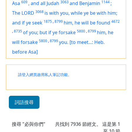
609
3063
1144
Asa
,
and all Judah
and Benjamin
;
3068
The LORD
is
with you, while ye be with him;
1875
,
8799
4672
and if ye seek
him, he will be found
,
8735
5800
,
8799
of you; but if ye forsake
him, he
5800
,
8799
will forsake
you.
[to meet...: Heb.
before Asa]
請登入網頁啟用私人筆記功能。
詞語搜尋
搜尋 "必與你們"
共找到
7936
節經文。 這是第 1
至 10 節