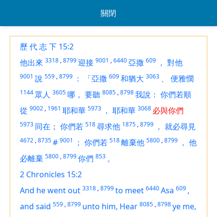
關閉
歷 代 志 下 15:2
3318
,
8799
9001
,
6440
609
他出來
迎接
亞撒
，
對他
9001
559
,
8799
609
3063
說
：
「亞撒
和猶大
、
便雅憫
1144
3605
8085
,
8798
眾人
哪，
要聽
我說：
你們若順
9002
,
1961
5973
3068
從
耶和華
，
耶和華
必與你們
5973
518
1875
,
8799
同在；
你們若
尋求他
，
就必尋見
4672
,
8735
9001
518
5800
,
8799
#
；
你們若
離棄他
，
他
5800
,
8799
853
必離棄
你們
。
2 Chronicles 15:2
3318
,
8799
6440
609
And he went out
to meet
Asa
,
559
,
8799
8085
,
8798
and said
unto him, Hear
ye me,