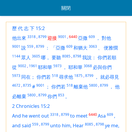
關閉
歷 代 志 下 15:2
3318
,
8799
9001
,
6440
609
他出來
迎接
亞撒
，
對他
9001
559
,
8799
609
3063
說
：
「亞撒
和猶大
、
便雅憫
1144
3605
8085
,
8798
眾人
哪，
要聽
我說：
你們若順
9002
,
1961
5973
3068
從
耶和華
，
耶和華
必與你們
5973
518
1875
,
8799
同在；
你們若
尋求他
，
就必尋見
4672
,
8735
9001
518
5800
,
8799
#
；
你們若
離棄他
，
他
5800
,
8799
853
必離棄
你們
。
2 Chronicles 15:2
3318
,
8799
6440
609
And he went out
to meet
Asa
,
559
,
8799
8085
,
8798
and said
unto him, Hear
ye me,