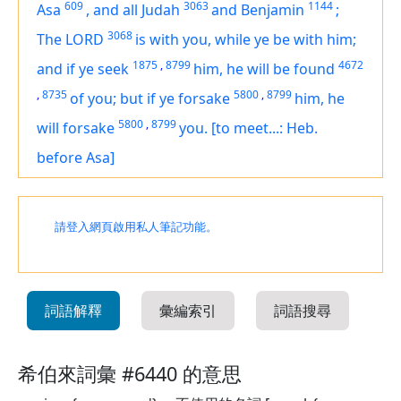
609
3063
1144
Asa
,
and all Judah
and Benjamin
;
3068
The LORD
is
with you, while ye be with him;
1875
,
8799
4672
and if ye seek
him, he will be found
,
8735
5800
,
8799
of you; but if ye forsake
him, he
5800
,
8799
will forsake
you.
[to meet...: Heb.
before Asa]
請登入網頁啟用私人筆記功能。
詞語解釋
彙編索引
詞語搜尋
希伯來詞彙 #6440 的意思