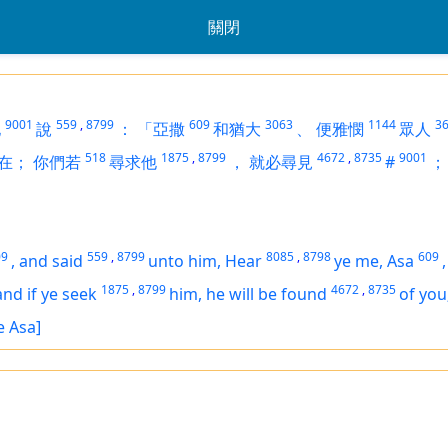
關閉
9001
559
,
8799
609
3063
1144
3
他
說
：
「亞撒
和猶大
、
便雅憫
眾人
518
1875
,
8799
4672
,
8735
9001
在；
你們若
尋求他
，
就必尋見
#
；
09
559
,
8799
8085
,
8798
609
,
and said
unto him, Hear
ye me, Asa
1875
,
8799
4672
,
8735
and if ye seek
him, he will be found
of you
e Asa]