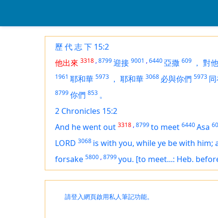
歷 代 志 下 15:2
3318
,
8799
9001
,
6440
609
他出來
迎接
亞撒
，
對
1961
5973
3068
5973
耶和華
，
耶和華
必與你們
同
8799
853
你們
。
2 Chronicles 15:2
3318
,
8799
6440
6
And he went out
to meet
Asa
3068
LORD
is
with you, while ye be with him; 
5800
,
8799
forsake
you.
[to meet...: Heb. befor
請登入網頁啟用私人筆記功能。