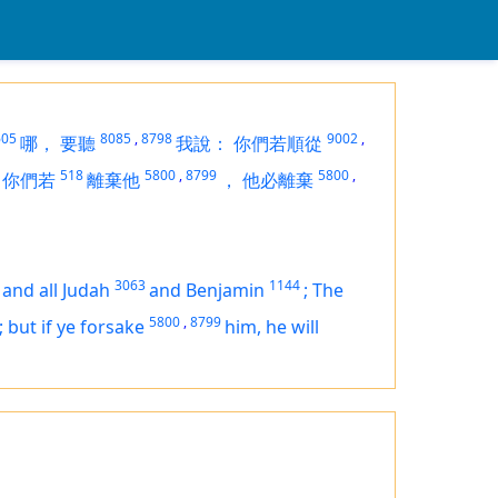
605
8085
,
8798
9002
,
哪，
要聽
我說：
你們若順從
518
5800
,
8799
5800
,
你們若
離棄他
，
他必離棄
3063
1144
,
and all Judah
and Benjamin
;
The
5800
,
8799
; but if ye forsake
him, he will