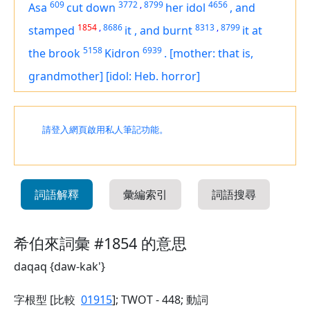
609
3772
,
8799
4656
Asa
cut down
her idol
,
and
1854
,
8686
8313
,
8799
stamped
it
,
and burnt
it
at
5158
6939
the brook
Kidron
.
[mother: that is,
grandmother]
[idol: Heb. horror]
請登入網頁啟用私人筆記功能。
詞語解釋
彙編索引
詞語搜尋
希伯來詞彙 #1854 的意思
daqaq {daw-kak'}
字根型 [比較
01915
]; TWOT - 448; 動詞