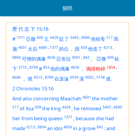
關閉
歷 代 志 下 15:16
1571
609
4428
5493
,
8689
517
#
亞撒
王
貶了
他祖母
瑪
4601
4480
,
1377
834
6213
,
迦
太后
的位，
因
他造了
8804
4656
9001
,
842
609
可憎的偶像
亞舍拉
。
亞撒
砍
3772
,
8799
853
4656
1854
,
下
#
他的偶像
，
搗得粉碎
8686
8313
,
8799
6939
9002
,
5158
，
燒
在汲淪
溪
邊。
2 Chronicles 15:16
4601
And also
concerning
Maachah
the mother
517
609
4428
5493
,
8689
of Asa
the king
,
he removed
1377
her from
being
queen
,
because she had
6213
,
8804
4656
842
made
an idol
in a grove
:
and