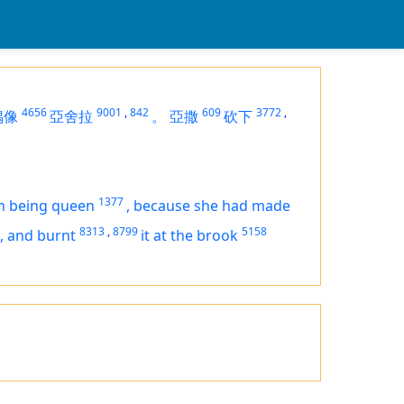
4656
9001
,
842
609
3772
,
偶像
亞舍拉
。
亞撒
砍下
1377
om
being
queen
,
because she had made
8313
,
8799
5158
,
and burnt
it
at the brook