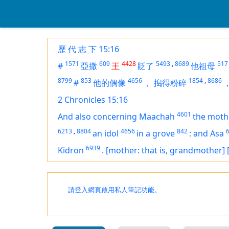
歷 代 志 下 15:16
1571
609
4428
5493
,
8689
517
#
亞撒
王
貶了
他祖母
8799
853
4656
1854
,
8686
#
他的偶像
，
搗得粉碎
2 Chronicles 15:16
4601
And also
concerning
Maachah
the moth
6213
,
8804
4656
842
an idol
in a grove
:
and Asa
6939
Kidron
.
[mother: that is, grandmother]
請登入網頁啟用私人筆記功能。