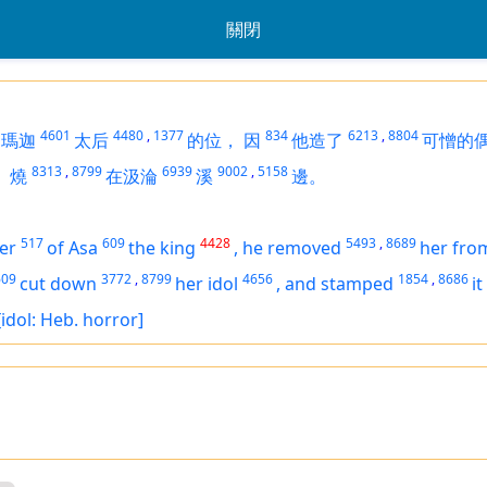
關閉
4601
4480
,
1377
834
6213
,
8804
瑪迦
太后
的位，
因
他造了
可憎的
8313
,
8799
6939
9002
,
5158
，
燒
在汲淪
溪
邊。
517
609
4428
5493
,
8689
er
of Asa
the king
,
he removed
her fr
609
3772
,
8799
4656
1854
,
8686
cut down
her idol
,
and stamped
it
[idol: Heb. horror]