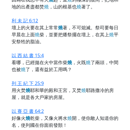
地的出產盡都焚
燒
，山的根基也
燒
著了。
利 未 記 6:12
壇上的火要在其上常常
燒
著，不可熄滅。祭司要每日
早晨在上面
燒
柴，並要把燔祭擺在壇上，在其上
燒
平
安祭牲的脂油。
以 西 結 書 15:4
看哪，已經拋在火中當作柴
燒
，火既
燒
了兩頭，中間
也被
燒
了，還有益於工用嗎？
列 王 紀 下 25:9
用火焚
燒
耶和華的殿和王宮，又焚
燒
耶路撒冷的房
屋，就是各大戶家的房屋。
以 賽 亞 書 64:2
好像火
燒
乾柴，又像火將水
燒
開，使你敵人知道你的
名，使列國在你面前發顫！