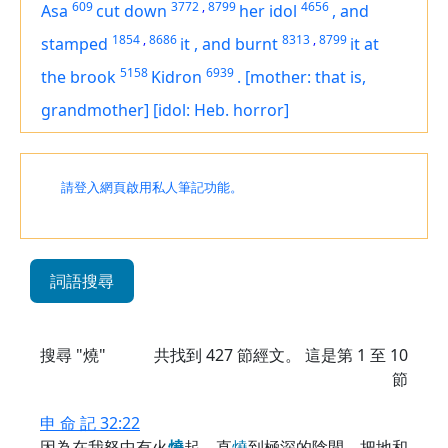
609
3772
,
8799
4656
Asa
cut down
her idol
,
and
1854
,
8686
8313
,
8799
stamped
it
,
and burnt
it
at
5158
6939
the brook
Kidron
.
[mother: that is,
grandmother]
[idol: Heb. horror]
請登入網頁啟用私人筆記功能。
詞語搜尋
搜尋 "燒"
共找到
427
節經文。 這是第 1 至 10
節
申 命 記 32:22
因為在我怒中有火
燒
起，直
燒
到極深的陰間，把地和