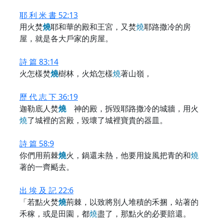
耶 利 米 書 52:13
用火焚
燒
耶和華的殿和王宮，又焚
燒
耶路撒冷的房
屋，就是各大戶家的房屋。
詩 篇 83:14
火怎樣焚
燒
樹林，火焰怎樣
燒
著山嶺，
歷 代 志 下 36:19
迦勒底人焚
燒
神的殿，拆毀耶路撒冷的城牆，用火
燒
了城裡的宮殿，毀壞了城裡寶貴的器皿。
詩 篇 58:9
你們用荊棘
燒
火，鍋還未熱，他要用旋風把青的和
燒
著的一齊颳去。
出 埃 及 記 22:6
「若點火焚
燒
荊棘，以致將別人堆積的禾捆，站著的
禾稼，或是田園，都
燒
盡了，那點火的必要賠還。