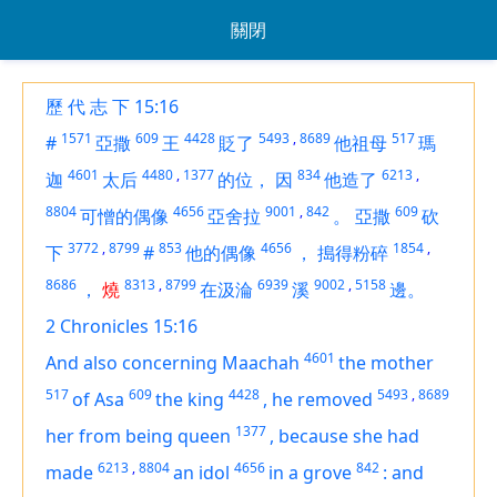
關閉
歷 代 志 下 15:16
1571
609
4428
5493
,
8689
517
#
亞撒
王
貶了
他祖母
瑪
4601
4480
,
1377
834
6213
,
迦
太后
的位，
因
他造了
8804
4656
9001
,
842
609
可憎的偶像
亞舍拉
。
亞撒
砍
3772
,
8799
853
4656
1854
,
下
#
他的偶像
，
搗得粉碎
8686
8313
,
8799
6939
9002
,
5158
，
燒
在汲淪
溪
邊。
2 Chronicles 15:16
4601
And also
concerning
Maachah
the mother
517
609
4428
5493
,
8689
of Asa
the king
,
he removed
1377
her from
being
queen
,
because she had
6213
,
8804
4656
842
made
an idol
in a grove
:
and