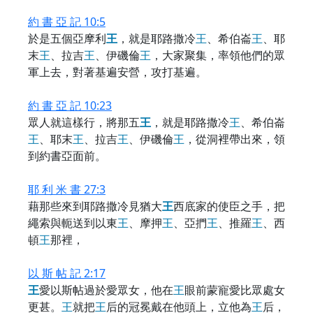
約 書 亞 記 10:5
於是五個亞摩利
王
，就是耶路撒冷
王
、希伯崙
王
、耶
末
王
、拉吉
王
、伊磯倫
王
，大家聚集，率領他們的眾
軍上去，對著基遍安營，攻打基遍。
約 書 亞 記 10:23
眾人就這樣行，將那五
王
，就是耶路撒冷
王
、希伯崙
王
、耶末
王
、拉吉
王
、伊磯倫
王
，從洞裡帶出來，領
到約書亞面前。
耶 利 米 書 27:3
藉那些來到耶路撒冷見猶大
王
西底家的使臣之手，把
繩索與軛送到以東
王
、摩押
王
、亞捫
王
、推羅
王
、西
頓
王
那裡，
以 斯 帖 記 2:17
王
愛以斯帖過於愛眾女，他在
王
眼前蒙寵愛比眾處女
更甚。
王
就把
王
后的冠冕戴在他頭上，立他為
王
后，