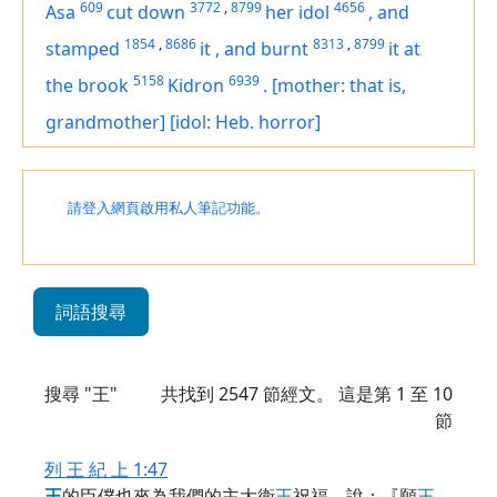
609
3772
,
8799
4656
Asa
cut down
her idol
,
and
1854
,
8686
8313
,
8799
stamped
it
,
and burnt
it
at
5158
6939
the brook
Kidron
.
[mother: that is,
grandmother]
[idol: Heb. horror]
請登入網頁啟用私人筆記功能。
詞語搜尋
搜尋 "王"
共找到
2547
節經文。 這是第 1 至 10
節
列 王 紀 上 1:47
王
的臣僕也來為我們的主大衛
王
祝福，說：『願
王