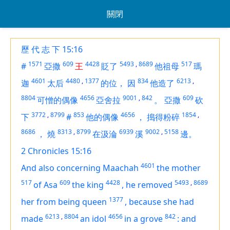
關閉
歷 代 志 下 15:16
1571
609
4428
5493
,
8689
517
#
亞撒
王
貶了
他祖母
瑪
4601
4480
,
1377
834
6213
,
迦
太后
的位，
因
他造了
8804
4656
9001
,
842
609
可憎的偶像
亞舍拉
。
亞撒
砍
3772
,
8799
853
4656
1854
,
下
#
他的偶像
，
搗得粉碎
8686
8313
,
8799
6939
9002
,
5158
，
燒
在汲淪
溪
邊。
2 Chronicles 15:16
4601
And also
concerning
Maachah
the mother
517
609
4428
5493
,
8689
of Asa
the king
,
he removed
1377
her from
being
queen
,
because she had
6213
,
8804
4656
842
made
an idol
in a grove
:
and