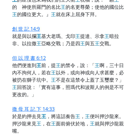
的 神使所羅門的名比
王
的名更尊榮；使他的國位比
王
的國位更大。』
王
就在床上屈身下拜。
創 世 記 14:9
就是與以攔
王
基大老瑪、戈印
王
提達、示拿
王
暗拉
非、以拉撒
王
亞略交戰；乃是四
王
與五
王
交戰。
但 以 理 書 6:12
他們便進到
王
前，提
王
的禁令，說：「
王
啊，三十日
內不拘何人，若在
王
以外，或向神或向人求甚麼，必
被扔在獅子坑中。
王
不是在這禁令上蓋了玉璽麼？」
王
回答說：「實有這事，照瑪代和波斯人的例是不可
更改的。」
撒 母 耳 記 下 14:33
於是約押去見
王
，將這話奏告
王
，
王
便叫押沙龍來。
押沙龍來見
王
，在
王
面前俯伏於地，
王
就與押沙龍親
嘴。