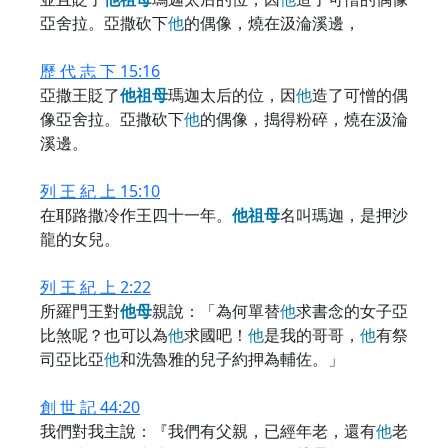
亞舍拉。亞撒砍下
他
的偶像，燒在汲淪溪邊，
歷 代 志 下 15:16
亞撒王貶了
他
祖
母
瑪迦太后的位，因
他
造了可憎的偶
像亞舍拉。亞撒砍下
他
的偶像，搗得粉碎，燒在汲淪
溪邊。
列 王 紀 上 15:10
在耶路撒冷作王四十一年。
他
祖
母
名叫瑪迦，是押沙
龍的女兒。
列 王 紀 上 2:22
所羅門王對
他
母
親說：「為何單替
他
求書念的女子亞
比煞呢？也可以為
他
求國吧！
他
是我的哥哥，
他
有祭
司亞比亞
他
和洗魯雅的兒子約押為輔佐。」
創 世 記 44:20
我們對我主說：『我們有父親，已經年老，還有
他
老