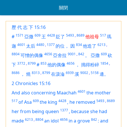
關閉
歷 代 志 下 15:16
1571
609
4428
5493
,
8689
517
#
亞撒
王
貶了
他祖母
瑪
4601
4480
,
1377
834
6213
,
迦
太后
的位，
因
他造了
8804
4656
9001
,
842
609
可憎的偶像
亞舍拉
。
亞撒
砍
3772
,
8799
853
4656
1854
,
下
#
他的偶像
，
搗得粉碎
8686
8313
,
8799
6939
9002
,
5158
，
燒
在汲淪
溪
邊。
2 Chronicles 15:16
4601
And also
concerning
Maachah
the mother
517
609
4428
5493
,
8689
of Asa
the king
,
he removed
1377
her from
being
queen
,
because she had
6213
,
8804
4656
842
made
an idol
in a grove
:
and