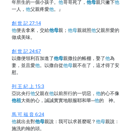
年所生的一個小孩子。
他
哥哥死了，
他
母
親只撇下
他
一人，
他
父親疼愛
他
。』
創 世 記 27:14
他
便去拿來，交給
他
母
親；
他
母
親就照
他
父親所愛的
做成美味。
創 世 記 24:67
以撒便領利百加進了
他
母
親撒拉的帳棚，娶了
他
為
妻，並且愛
他
。以撒自從
他
母
親不在了，這才得了安
慰。
列 王 紀 上 15:3
亞比央行
他
父親在
他
以前所行的一切惡，
他
的心不像
他
祖
大衛的心，誠誠實實地順服耶和華─
他
的 神。
馬 可 福 音 6:24
他
就出去對
他
母
親說：我可以求甚麼呢？
他
母
親說：
施洗約翰的頭。