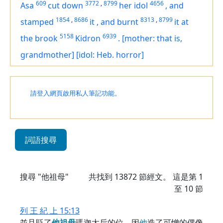
609
3772
,
8799
4656
Asa
cut down
her idol
,
and
1854
,
8686
8313
,
8799
stamped
it
,
and burnt
it
at
5158
6939
the brook
Kidron
.
[mother: that is,
grandmother]
[idol: Heb. horror]
請登入網頁啟用私人筆記功能。
詞語搜尋
搜尋 "他祖母"
共找到
13872
節經文。 這是第 1
至 10 節
列 王 紀 上 15:13
並且貶了
他
祖
母
瑪迦太后的位，因
他
造了可憎的偶像