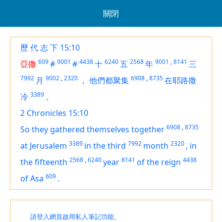
關閉
歷 代 志 下 15:10
609
9001
4438
6240
2568
9001
,
8141
亞撒
#
#
十
五
年
三
7992
9002
,
2320
6908
,
8735
月
，
他們都聚集
在耶路撒
3389
冷
。
2 Chronicles 15:10
6908
,
8735
So they gathered themselves together
3389
7992
2320
at Jerusalem
in the third
month
,
in
2568
,
6240
8141
4438
the fifteenth
year
of the reign
609
of Asa
.
請登入網頁啟用私人筆記功能。