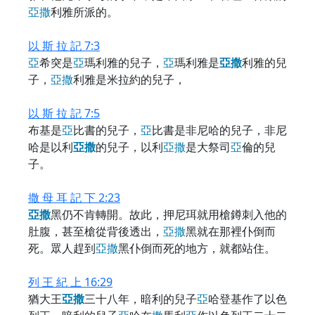
亞
撒
利雅所派的。
以 斯 拉 記 7:3
亞
希突是
亞
瑪利雅的兒子，
亞
瑪利雅是
亞
撒
利雅的兒
子，
亞
撒
利雅是米拉約的兒子，
以 斯 拉 記 7:5
布基是
亞
比書的兒子，
亞
比書是非尼哈的兒子，非尼
哈是以利
亞
撒
的兒子，以利
亞
撒
是大祭司
亞
倫的兒
子。
撒 母 耳 記 下 2:23
亞
撒
黑仍不肯轉開。故此，押尼珥就用槍鐏刺入他的
肚腹，甚至槍從背後透出，
亞
撒
黑就在那裡仆倒而
死。眾人趕到
亞
撒
黑仆倒而死的地方，就都站住。
列 王 紀 上 16:29
猶大王
亞
撒
三十八年，暗利的兒子
亞
哈登基作了以色