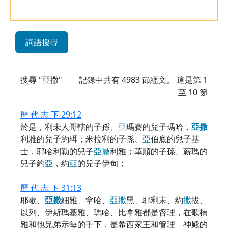
詞語搜尋
搜尋 "亞撒"
記錄中共有
4983
節經文。 這是第 1
至 10 節
歷 代 志 下 29:12
於是，利未人哥轄的子孫、
亞
瑪賽的兒子瑪哈，
亞
撒
利雅的兒子約珥；米拉利的子孫、
亞
伯底的兒子基
士，耶哈利勒的兒子
亞
撒
利雅；革順的子孫、薪瑪的
兒子約
亞
，約
亞
的兒子伊甸；
歷 代 志 下 31:13
耶歇、
亞
撒
細雅、拿哈、
亞
撒
黑、耶利末、約
撒
拔、
以列、伊斯瑪基雅、瑪哈、比拿雅都是督理，在歌楠
雅和他兄弟示每的手下，是希西家王和管理 神殿的