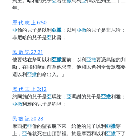
列王。暗利的兒子
亞
哈在
撒
馬利
亞
作以色列王二十二
年。
歷 代 志 上 6:50
亞
倫的兒子是以利
亞
撒
；以利
亞
撒
的兒子是非尼哈；
非尼哈的兒子是
亞
比書；
民 數 記 27:21
他要站在祭司以利
亞
撒
面前；以利
亞
撒
要憑烏陵的判
斷，在耶和華面前為他求問。他和以色列全會眾都要
遵以利
亞
撒
的命出入。」
歷 代 志 上 3:12
約阿施的兒子是
亞
瑪謝；
亞
瑪謝的兒子是
亞
撒
利雅；
亞
撒
利雅的兒子是約坦；
民 數 記 20:28
摩西把
亞
倫的聖衣脫下來，給他的兒子以利
亞
撒
穿
上，
亞
倫就死在山頂那裡。於是摩西和以利
亞
撒
下了