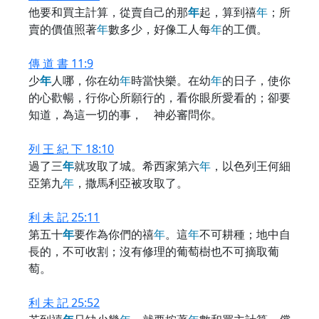
他要和買主計算，從賣自己的那
年
起，算到禧
年
；所
賣的價值照著
年
數多少，好像工人每
年
的工價。
傳 道 書 11:9
少
年
人哪，你在幼
年
時當快樂。在幼
年
的日子，使你
的心歡暢，行你心所願行的，看你眼所愛看的；卻要
知道，為這一切的事， 神必審問你。
列 王 紀 下 18:10
過了三
年
就攻取了城。希西家第六
年
，以色列王何細
亞第九
年
，撒馬利亞被攻取了。
利 未 記 25:11
第五十
年
要作為你們的禧
年
。這
年
不可耕種；地中自
長的，不可收割；沒有修理的葡萄樹也不可摘取葡
萄。
利 未 記 25:52