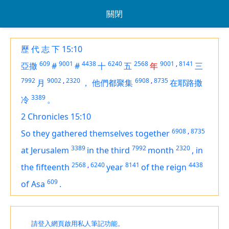
關閉
歷 代 志 下 15:10
609
9001
4438
6240
2568
9001
,
8141
亞撒
#
#
十
五
年
三
7992
9002
,
2320
6908
,
8735
月
，
他們都聚集
在耶路撒
3389
冷
。
2 Chronicles 15:10
6908
,
8735
So they gathered themselves together
3389
7992
2320
at Jerusalem
in the third
month
,
in
2568
,
6240
8141
4438
the fifteenth
year
of the reign
609
of Asa
.
請登入網頁啟用私人筆記功能。