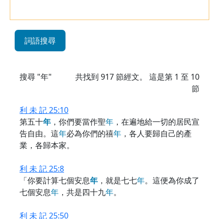
詞語搜尋
搜尋 "年"
共找到
917
節經文。 這是第 1 至 10
節
利 未 記 25:10
第五十
年
，你們要當作聖
年
，在遍地給一切的居民宣
告自由。這
年
必為你們的禧
年
，各人要歸自己的產
業，各歸本家。
利 未 記 25:8
「你要計算七個安息
年
，就是七七
年
。這便為你成了
七個安息
年
，共是四十九
年
。
利 未 記 25:50