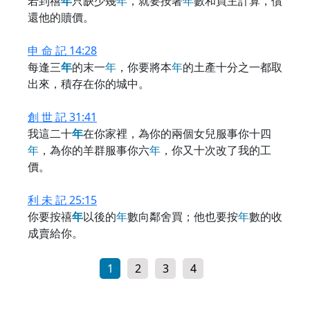
若到禧
年
只缺少幾
年
，就要按著
年
數和買主計算，償
還他的贖價。
申 命 記 14:28
每逢三
年
的末一
年
，你要將本
年
的土產十分之一都取
出來，積存在你的城中。
創 世 記 31:41
我這二十
年
在你家裡，為你的兩個女兒服事你十四
年
，為你的羊群服事你六
年
，你又十次改了我的工
價。
利 未 記 25:15
你要按禧
年
以後的
年
數向鄰舍買；他也要按
年
數的收
成賣給你。
1
2
3
4