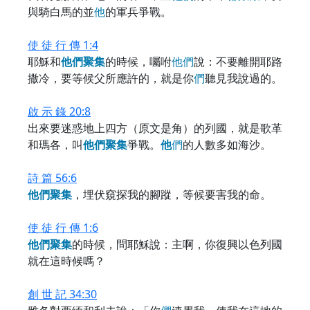
與騎白馬的並
他
的軍兵爭戰。
使 徒 行 傳 1:4
耶穌和
他
們
聚
集
的時候，囑咐
他
們
說：不要離開耶路
撒冷，要等候父所應許的，就是你
們
聽見我說過的。
啟 示 錄 20:8
出來要迷惑地上四方（原文是角）的列國，就是歌革
和瑪各，叫
他
們
聚
集
爭戰。
他
們
的人數多如海沙。
詩 篇 56:6
他
們
聚
集
，埋伏窺探我的腳蹤，等候要害我的命。
使 徒 行 傳 1:6
他
們
聚
集
的時候，問耶穌說：主啊，你復興以色列國
就在這時候嗎？
創 世 記 34:30