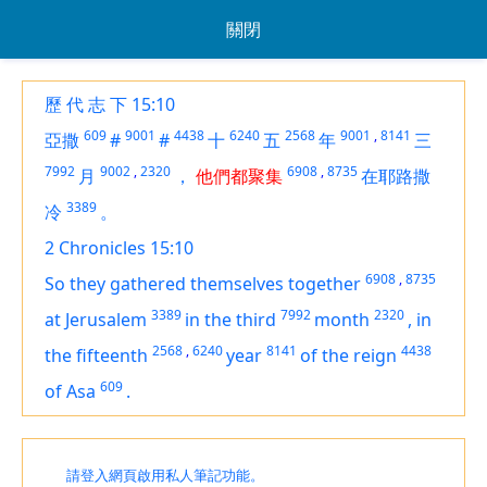
關閉
歷 代 志 下 15:10
609
9001
4438
6240
2568
9001
,
8141
亞撒
#
#
十
五
年
三
7992
9002
,
2320
6908
,
8735
月
，
他們都聚集
在耶路撒
3389
冷
。
2 Chronicles 15:10
6908
,
8735
So they gathered themselves together
3389
7992
2320
at Jerusalem
in the third
month
,
in
2568
,
6240
8141
4438
the fifteenth
year
of the reign
609
of Asa
.
請登入網頁啟用私人筆記功能。