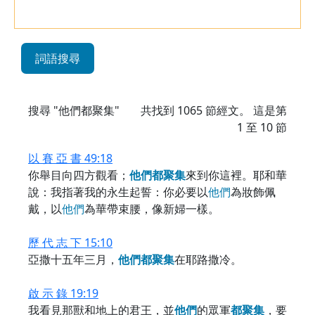
詞語搜尋
搜尋 "他們都聚集"
共找到
1065
節經文。 這是第
1 至 10 節
以 賽 亞 書 49:18
你舉目向四方觀看；
他
們
都
聚
集
來到你這裡。耶和華
說：我指著我的永生起誓：你必要以
他
們
為妝飾佩
戴，以
他
們
為華帶束腰，像新婦一樣。
歷 代 志 下 15:10
亞撒十五年三月，
他
們
都
聚
集
在耶路撒冷。
啟 示 錄 19:19
我看見那獸和地上的君王，並
他
們
的眾軍
都
聚
集
，要