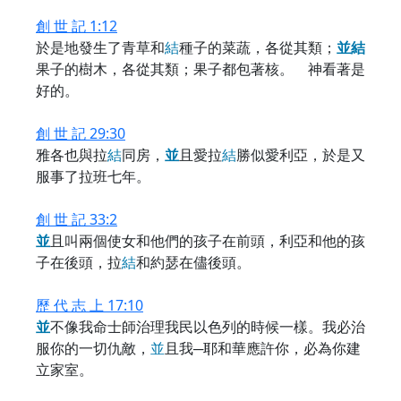
創 世 記 1:12
於是地發生了青草和
結
種子的菜蔬，各從其類；
並
結
果子的樹木，各從其類；果子都包著核。 神看著是
好的。
創 世 記 29:30
雅各也與拉
結
同房，
並
且愛拉
結
勝似愛利亞，於是又
服事了拉班七年。
創 世 記 33:2
並
且叫兩個使女和他們的孩子在前頭，利亞和他的孩
子在後頭，拉
結
和約瑟在儘後頭。
歷 代 志 上 17:10
並
不像我命士師治理我民以色列的時候一樣。我必治
服你的一切仇敵，
並
且我─耶和華應許你，必為你建
立家室。