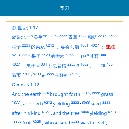
關閉
創 世 記 1:12
776
3318
,
8686
1877
2232
,
8688
於是地
發生了
青草
和結
2233
6212
9001
,
4327
種子
的菜蔬
，
各從其類
；
並結
6213
,
8802
6529
6086
9001
,
果子
的樹木
，
各從其類
4327
834
2233
9002
430
；
果子
#
都包著核
#
。
神
7200
,
8799
3588
2896
看著
#
是好的
。
Genesis 1:12
776
3318
,
8686
And the earth
brought forth
grass
1877
6212
2232
,
8688
2233
,
and
herb
yielding
seed
4327
6086
6213
after his kind
,
and the tree
yielding
,
8802
6529
2233
fruit
,
whose seed
was
in itself,