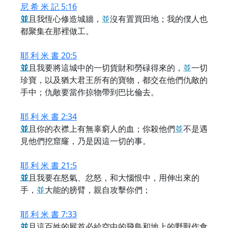
尼 希 米 記 5:16
並
且我恆心修造城牆，
並
沒有置買田地；我的僕人也
都聚集在那裡做工。
耶 利 米 書 20:5
並
且我要將這城中的一切貨財和勞碌得來的，
並
一切
珍寶，以及猶大君王所有的寶物，都交在他們仇敵的
手中；仇敵要當作掠物帶到巴比倫去。
耶 利 米 書 2:34
並
且你的衣襟上有無辜窮人的血；你殺他們
並
不是遇
見他們挖窟窿，乃是因這一切的事。
耶 利 米 書 21:5
並
且我要在怒氣、忿怒，和大惱恨中，用伸出來的
手，
並
大能的膀臂，親自攻擊你們；
耶 利 米 書 7:33
並
且這百姓的屍首必給空中的飛鳥和地上的野獸作食