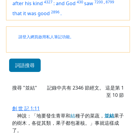
4327
430
7200
,
8799
after his kind
:
and God
saw
2896
that
it was
good
.
請登入網頁啟用私人筆記功能。
詞語搜尋
搜尋 "並結"
記錄中共有
2346
節經文。 這是第 1
至 10 節
創 世 記 1:11
神說：「地要發生青草和
結
種子的菜蔬，
並
結
果子
的樹木，各從其類，果子都包著核。」事就這樣成
了。