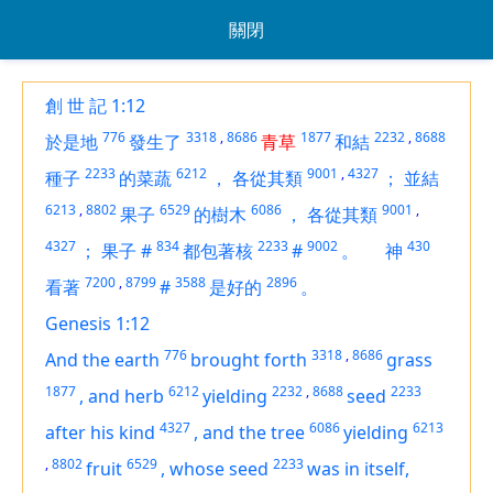
關閉
創 世 記 1:12
776
3318
,
8686
1877
2232
,
8688
於是地
發生了
青草
和結
2233
6212
9001
,
4327
種子
的菜蔬
，
各從其類
；
並結
6213
,
8802
6529
6086
9001
,
果子
的樹木
，
各從其類
4327
834
2233
9002
430
；
果子
#
都包著核
#
。
神
7200
,
8799
3588
2896
看著
#
是好的
。
Genesis 1:12
776
3318
,
8686
And the earth
brought forth
grass
1877
6212
2232
,
8688
2233
,
and
herb
yielding
seed
4327
6086
6213
after his kind
,
and the tree
yielding
,
8802
6529
2233
fruit
,
whose seed
was
in itself,