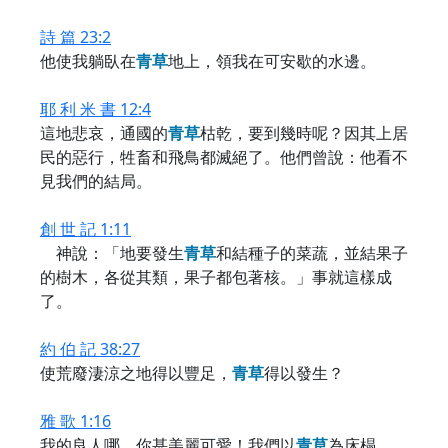
詩 篇 23:2
他使我躺臥在
青
草
地上，領我在可安歇的水邊。
耶 利 米 書 12:4
這地悲哀，通國的
青
草
枯乾，要到幾時呢？因其上居
民的惡行，牲畜和飛鳥都滅絕了。他們曾說：他看不
見我們的結局。
創 世 記 1:11
神說：「地要發生
青
草
和結種子的菜蔬，並結果子
的樹木，各從其類，果子都包著核。」事就這樣成
了。
約 伯 記 38:27
使荒廢淒涼之地得以豐足，
青
草
得以發生？
雅 歌 1:16
我的良人哪，你甚美麗可愛！我們以
青
草
為床榻，