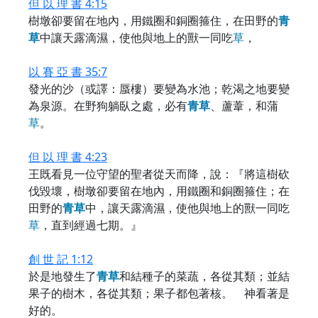
但 以 理 書 4:15
樹墩卻要留在地內，用鐵圈和銅圈箍住，在田野的
青
草
中讓天露滴濕，使他與地上的獸一同吃
草
，
以 賽 亞 書 35:7
發光的沙（或譯：蜃樓）要變為水池；乾渴之地要變
為泉源。在野狗躺臥之處，必有
青
草
、蘆葦，和蒲
草
。
但 以 理 書 4:23
王既看見一位守望的聖者從天而降，說：『將這樹砍
伐毀壞，樹墩卻要留在地內，用鐵圈和銅圈箍住；在
田野的
青
草
中，讓天露滴濕，使他與地上的獸一同吃
草
，直到經過七期。』
創 世 記 1:12
於是地發生了
青
草
和結種子的菜蔬，各從其類；並結
果子的樹木，各從其類；果子都包著核。 神看著是
好的。