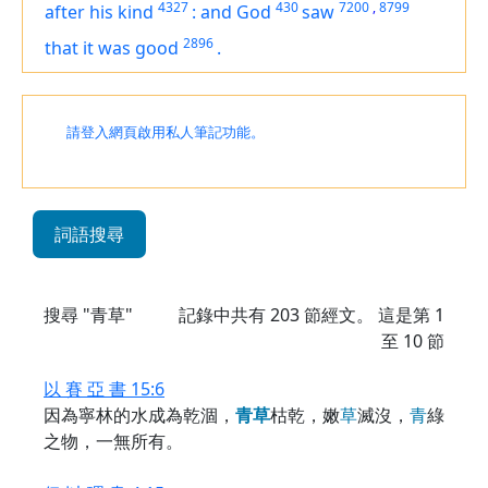
4327
430
7200
,
8799
after his kind
:
and God
saw
2896
that
it was
good
.
請登入網頁啟用私人筆記功能。
詞語搜尋
搜尋 "青草"
記錄中共有
203
節經文。 這是第 1
至 10 節
以 賽 亞 書 15:6
因為寧林的水成為乾涸，
青
草
枯乾，嫩
草
滅沒，
青
綠
之物，一無所有。