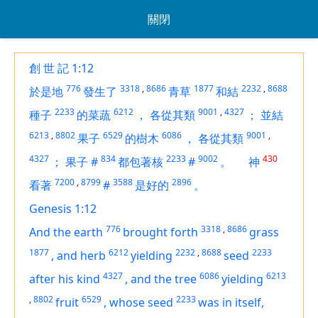
關閉
創 世 記 1:12
776
3318
,
8686
1877
2232
,
8688
於是地
發生了
青草
和結
2233
6212
9001
,
4327
種子
的菜蔬
，
各從其類
；
並結
6213
,
8802
6529
6086
9001
,
果子
的樹木
，
各從其類
4327
834
2233
9002
430
；
果子
#
都包著核
#
。
神
7200
,
8799
3588
2896
看著
#
是好的
。
Genesis 1:12
776
3318
,
8686
And the earth
brought forth
grass
1877
6212
2232
,
8688
2233
,
and
herb
yielding
seed
4327
6086
6213
after his kind
,
and the tree
yielding
,
8802
6529
2233
fruit
,
whose seed
was
in itself,