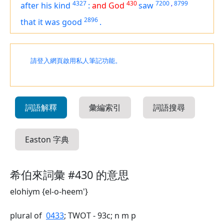
4327
430
7200
,
8799
after his kind
:
and God
saw
2896
that
it was
good
.
請登入網頁啟用私人筆記功能。
詞語解釋
彙編索引
詞語搜尋
Easton 字典
希伯來詞彙 #430 的意思
elohiym {el-o-heem'}
plural of
0433
; TWOT - 93c; n m p