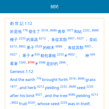
關閉
創 世 記 1:12
776
3318
,
8686
1877
2232
,
8688
於是地
發生了
青草
和結
2233
6212
9001
,
4327
種子
的菜蔬
，
各從其類
；
並結
6213
,
8802
6529
6086
9001
,
果子
的樹木
，
各從其類
4327
834
2233
9002
430
；
果子
#
都包著核
#
。
神
7200
,
8799
3588
2896
看著
#
是好的
。
Genesis 1:12
776
3318
,
8686
And the earth
brought forth
grass
1877
6212
2232
,
8688
2233
,
and
herb
yielding
seed
4327
6086
6213
after his kind
,
and the tree
yielding
,
8802
6529
2233
fruit
,
whose seed
was
in itself,