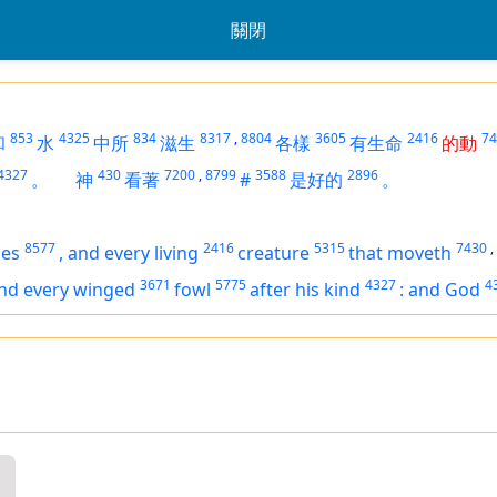
關閉
853
4325
834
8317
,
8804
3605
2416
74
和
水
中所
滋生
各樣
有生命
的動
4327
430
7200
,
8799
3588
2896
。
神
看著
#
是好的
。
8577
2416
5315
7430
,
les
,
and every living
creature
that moveth
3671
5775
4327
4
nd every winged
fowl
after his kind
:
and God