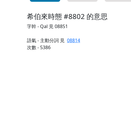
希伯來時態 #8802 的意思
字幹 - Qal 見 08851
語氣 - 主動分詞 見
08814
次數 - 5386