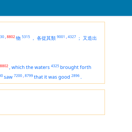
30
,
8802
5315
9001
,
4327
物
，
各從其類
；
又造出
8802
4325
,
which the waters
brought forth
30
7200
,
8799
2896
saw
that
it was
good
.