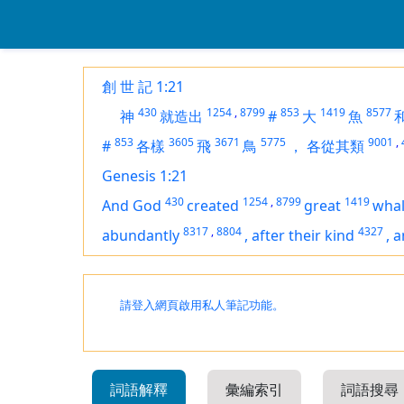
創 世 記 1:21
430
1254
,
8799
853
1419
8577
神
就造出
#
大
魚
853
3605
3671
5775
9001
,
#
各樣
飛
鳥
，
各從其類
Genesis 1:21
430
1254
,
8799
1419
And God
created
great
wha
8317
,
8804
4327
abundantly
,
after their kind
,
a
請登入網頁啟用私人筆記功能。
詞語解釋
彙編索引
詞語搜尋