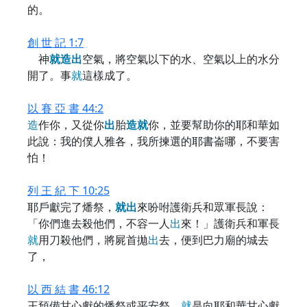
的。
創 世 記 1:7
神
就
造
出
空氣，將空氣以下的水、空氣以上的水分
開了。事
就
這樣成了。
以 賽 亞 書 44:2
造
作你，又從你
出
胎
造
就
你，並要幫助你的耶和華如
此說：我的僕人雅各，我所揀選的耶書崙哪，不要害
怕！
列 王 紀 下 10:25
耶戶獻完了燔祭，
就
出
來吩咐護衛兵和眾軍長說：
「你們進去殺他們，不容一人
出
來！」護衛兵和軍長
就
用刀殺他們，將屍首拋
出
去，便到巴力廟的城去
了，
以 西 結 書 46:12
王預備甘心獻的燔祭或平安祭，
就
是向耶和華甘心獻