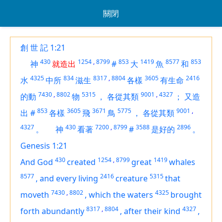
關閉
創 世 記 1:21
430
1254
,
8799
853
1419
8577
853
神
就造出
#
大
魚
和
4325
834
8317
,
8804
3605
2416
水
中所
滋生
各樣
有生命
7430
,
8802
5315
9001
,
4327
的動
物
，
各從其類
；
又造
853
3605
3671
5775
9001
,
出
#
各樣
飛
鳥
，
各從其類
4327
430
7200
,
8799
3588
2896
。
神
看著
#
是好的
。
Genesis 1:21
430
1254
,
8799
1419
And God
created
great
whales
8577
2416
5315
,
and every living
creature
that
7430
,
8802
4325
moveth
,
which the waters
brought
8317
,
8804
4327
forth abundantly
,
after their kind
,