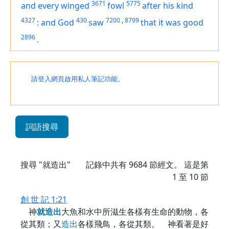
3671
5775
and every winged
fowl
after his kind
4327
430
7200
,
8799
:
and God
saw
that
it was
good
2896
.
請登入網頁啟用私人筆記功能。
詞語搜尋
搜尋 "就造出"
記錄中共有
9684
節經文。 這是第
1 至 10 節
創 世 記 1:21
神
就
造
出
大魚和水中所滋生各樣有生命的動物，各
從其類；又
造
出
各樣飛鳥，各從其類。 神看著是好