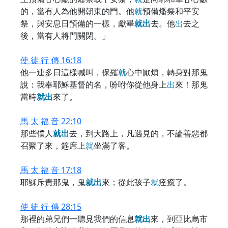
的，當有人為他開朝東的門。他
就
預備燔祭和平安
祭，與安息日預備的一樣，獻畢
就
出
去。他
出
去之
後，當有人將門關閉。」
使 徒 行 傳 16:18
他一連多日這樣喊叫，保羅
就
心中厭煩，轉身對那鬼
說：我奉耶穌基督的名，吩咐你從他身上
出
來！那鬼
當時
就
出
來了。
馬 太 福 音 22:10
那些僕人
就
出
去，到大路上，凡遇見的，不論善惡都
召聚了來，筵席上
就
坐滿了客。
馬 太 福 音 17:18
耶穌斥責那鬼，鬼
就
出
來；從此孩子
就
痊癒了。
使 徒 行 傳 28:15
那裡的弟兄們一聽見我們的信息
就
出
來，到亞比烏市