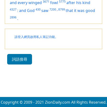
3671
5775
and every winged
fowl
after his kind
4327
430
7200
,
8799
:
and God
saw
that
it was
good
2896
.
請登入網頁啟用私人筆記功能。
詞語搜尋
Copyright © 2009 - 2021 ZionDaily.com All Rights Reserved.