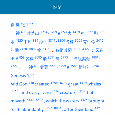
關閉
創 世 記 1:21
430
1254
,
8799
853
1419
8577
853
神
就造出
#
大
魚
和
4325
834
8317
,
8804
3605
2416
水
中所
滋生
各樣
有生命
7430
,
8802
5315
9001
,
4327
的動
物
，
各從其類
；
又造
853
3605
3671
5775
9001
,
出
#
各樣
飛
鳥
，
各從其類
4327
430
7200
,
8799
3588
2896
。
神
看著
#
是好的
。
Genesis 1:21
430
1254
,
8799
1419
And God
created
great
whales
8577
2416
5315
,
and every living
creature
that
7430
,
8802
4325
moveth
,
which the waters
brought
8317
,
8804
4327
forth abundantly
,
after their kind
,