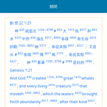
關閉
創 世 記 1:21
430
1254
,
8799
853
1419
8577
853
神
就造出
#
大
魚
和
4325
834
8317
,
8804
3605
2416
水
中所
滋生
各樣
有生命
7430
,
8802
5315
9001
,
4327
的動
物
，
各從其類
；
又造
853
3605
3671
5775
9001
,
出
#
各樣
飛
鳥
，
各從其類
4327
430
7200
,
8799
3588
2896
。
神
看著
#
是好的
。
Genesis 1:21
430
1254
,
8799
1419
And God
created
great
whales
8577
2416
5315
,
and every living
creature
that
7430
,
8802
4325
moveth
,
which the waters
brought
8317
,
8804
4327
forth abundantly
,
after their kind
,