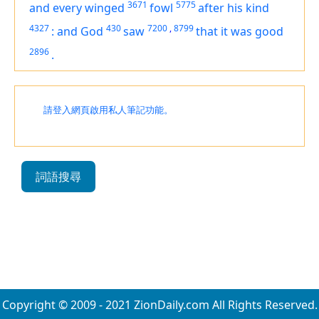
3671
5775
and every winged
fowl
after his kind
4327
430
7200
,
8799
:
and God
saw
that
it was
good
2896
.
請登入網頁啟用私人筆記功能。
詞語搜尋
Copyright © 2009 - 2021 ZionDaily.com All Rights Reserved.