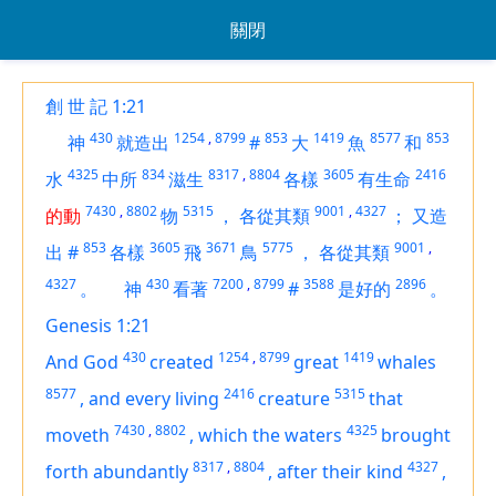
關閉
創 世 記 1:21
430
1254
,
8799
853
1419
8577
853
神
就造出
#
大
魚
和
4325
834
8317
,
8804
3605
2416
水
中所
滋生
各樣
有生命
7430
,
8802
5315
9001
,
4327
的動
物
，
各從其類
；
又造
853
3605
3671
5775
9001
,
出
#
各樣
飛
鳥
，
各從其類
4327
430
7200
,
8799
3588
2896
。
神
看著
#
是好的
。
Genesis 1:21
430
1254
,
8799
1419
And God
created
great
whales
8577
2416
5315
,
and every living
creature
that
7430
,
8802
4325
moveth
,
which the waters
brought
8317
,
8804
4327
forth abundantly
,
after their kind
,