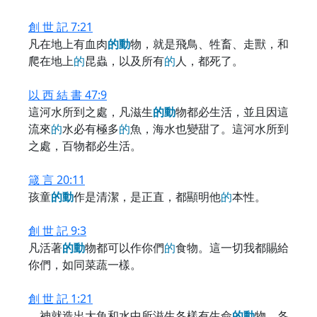
創 世 記 7:21
凡在地上有血肉
的
動
物，就是飛鳥、牲畜、走獸，和
爬在地上
的
昆蟲，以及所有
的
人，都死了。
以 西 結 書 47:9
這河水所到之處，凡滋生
的
動
物都必生活，並且因這
流來
的
水必有極多
的
魚，海水也變甜了。這河水所到
之處，百物都必生活。
箴 言 20:11
孩童
的
動
作是清潔，是正直，都顯明他
的
本性。
創 世 記 9:3
凡活著
的
動
物都可以作你們
的
食物。這一切我都賜給
你們，如同菜蔬一樣。
創 世 記 1:21
神就造出大魚和水中所滋生各樣有生命
的
動
物，各