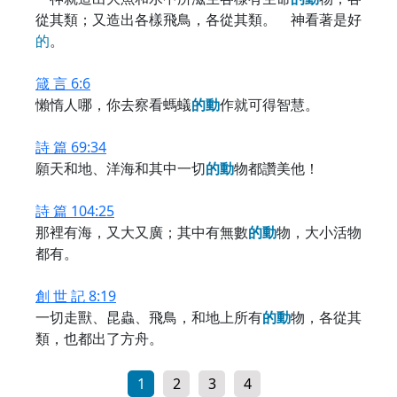
從其類；又造出各樣飛鳥，各從其類。 神看著是好
的
。
箴 言 6:6
懶惰人哪，你去察看螞蟻
的
動
作就可得智慧。
詩 篇 69:34
願天和地、洋海和其中一切
的
動
物都讚美他！
詩 篇 104:25
那裡有海，又大又廣；其中有無數
的
動
物，大小活物
都有。
創 世 記 8:19
一切走獸、昆蟲、飛鳥，和地上所有
的
動
物，各從其
類，也都出了方舟。
1
2
3
4