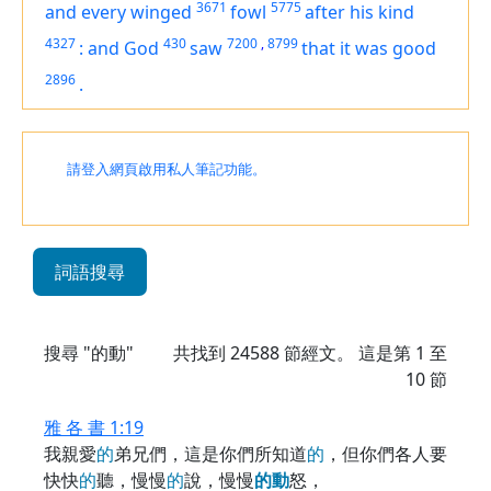
3671
5775
and every winged
fowl
after his kind
4327
430
7200
,
8799
:
and God
saw
that
it was
good
2896
.
請登入網頁啟用私人筆記功能。
詞語搜尋
搜尋 "的動"
共找到
24588
節經文。 這是第 1 至
10 節
雅 各 書 1:19
我親愛
的
弟兄們，這是你們所知道
的
，但你們各人要
快快
的
聽，慢慢
的
說，慢慢
的
動
怒，