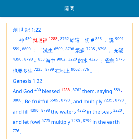
關閉
創 世 記 1:22
430
1288
,
8762
853
9001
,
神
就賜福
給這一切
#
，
說
559
,
8800
6509
,
8798
7235
,
8798
：
「滋生
繁多
，
充滿
4390
,
8798
853
9002
,
3220
4325
5775
#
海中
的水
；
雀鳥
7235
,
8799
9002
,
776
也要多生
在地上
。
」
Genesis 1:22
430
1288
,
8762
559
,
And God
blessed
them, saying
8800
6509
,
8798
7235
,
8798
,
Be fruitful
,
and multiply
,
4390
,
8798
4325
3220
and fill
the waters
in the seas
,
5775
7235
,
8799
and let fowl
multiply
in the earth
776
.