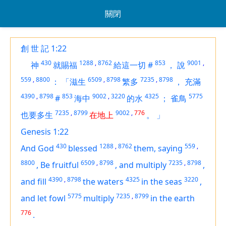
關閉
創 世 記 1:22
430
1288
,
8762
853
9001
,
神
就賜福
給這一切
#
，
說
559
,
8800
6509
,
8798
7235
,
8798
：
「滋生
繁多
，
充滿
4390
,
8798
853
9002
,
3220
4325
5775
#
海中
的水
；
雀鳥
7235
,
8799
9002
,
776
也要多生
在地上
。
」
Genesis 1:22
430
1288
,
8762
559
,
And God
blessed
them, saying
8800
6509
,
8798
7235
,
8798
,
Be fruitful
,
and multiply
,
4390
,
8798
4325
3220
and fill
the waters
in the seas
,
5775
7235
,
8799
and let fowl
multiply
in the earth
776
.