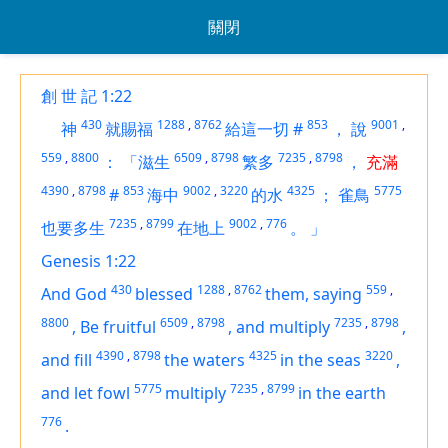
關閉
創 世 記 1:22
430
1288
,
8762
853
9001
,
神
就賜福
給這一切
#
，
說
559
,
8800
6509
,
8798
7235
,
8798
：
「滋生
繁多
，
充滿
4390
,
8798
853
9002
,
3220
4325
5775
#
海中
的水
；
雀鳥
7235
,
8799
9002
,
776
也要多生
在地上
。
」
Genesis 1:22
430
1288
,
8762
559
,
And God
blessed
them, saying
8800
6509
,
8798
7235
,
8798
,
Be fruitful
,
and multiply
,
4390
,
8798
4325
3220
and fill
the waters
in the seas
,
5775
7235
,
8799
and let fowl
multiply
in the earth
776
.