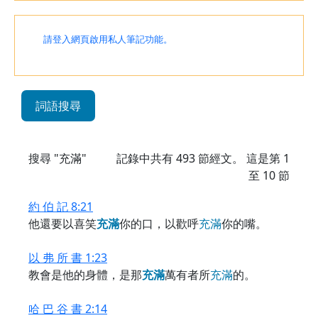
請登入網頁啟用私人筆記功能。
詞語搜尋
搜尋 "充滿"
記錄中共有
493
節經文。 這是第 1
至 10 節
約 伯 記 8:21
他還要以喜笑
充
滿
你的口，以歡呼
充
滿
你的嘴。
以 弗 所 書 1:23
教會是他的身體，是那
充
滿
萬有者所
充
滿
的。
哈 巴 谷 書 2:14