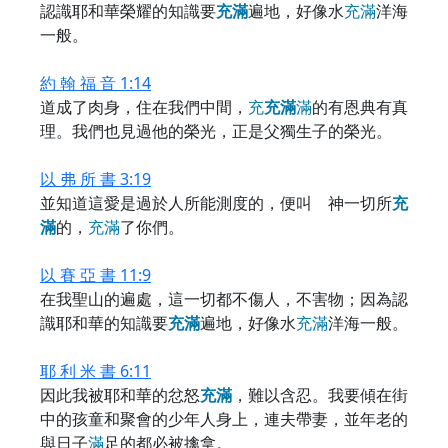
認識耶和華榮耀的知識要
充
滿
遍地，好像水
充
滿
洋海
一般。
約 翰 福 音 1:14
道成了肉身，住在我們中間，
充
充
滿
滿
的有恩典有真
理。我們也見過他的榮光，正是父獨生子的榮光。
以 弗 所 書 3:19
並知道這愛是過於人所能測度的，便叫 神一切所
充
滿
的，
充
滿
了你們。
以 賽 亞 書 11:9
在我聖山的遍處，這一切都不傷人，不害物；因為認
識耶和華的知識要
充
滿
遍地，好像水
充
滿
洋海一般。
耶 利 米 書 6:11
因此我被耶和華的忿怒
充
滿
，難以含忍。我要傾在街
中的孩童和聚會的少年人身上，連夫帶妻，並年老的
與日子
滿
足的都必被擒拿。