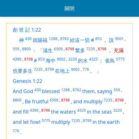
關閉
創 世 記 1:22
430
1288
,
8762
853
9001
,
神
就賜福
給這一切
#
，
說
559
,
8800
6509
,
8798
7235
,
8798
：
「滋生
繁多
，
充滿
4390
,
8798
853
9002
,
3220
4325
5775
#
海中
的水
；
雀鳥
7235
,
8799
9002
,
776
也要多生
在地上
。
」
Genesis 1:22
430
1288
,
8762
559
,
And God
blessed
them, saying
8800
6509
,
8798
7235
,
8798
,
Be fruitful
,
and multiply
,
4390
,
8798
4325
3220
and fill
the waters
in the seas
,
5775
7235
,
8799
and let fowl
multiply
in the earth
776
.