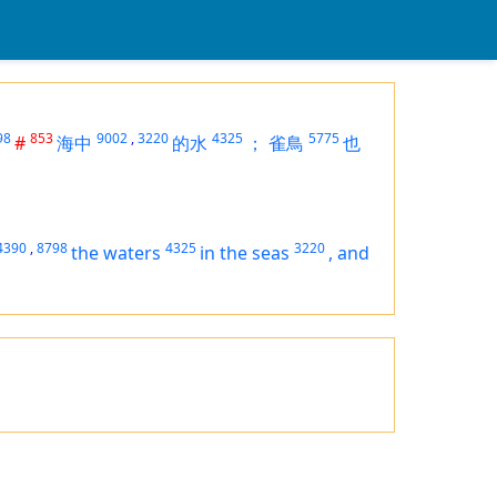
98
853
9002
,
3220
4325
5775
#
海中
的水
；
雀鳥
也
4390
,
8798
4325
3220
the waters
in the seas
,
and