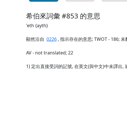
希伯來詞彙 #853 的意思
'eth {ayth}
顯然沿自
0226
, 指示存在的意思; TWOT - 186;
AV - not translated; 22
1) 定出直接受詞的記號, 在英文(與中文)中未譯出