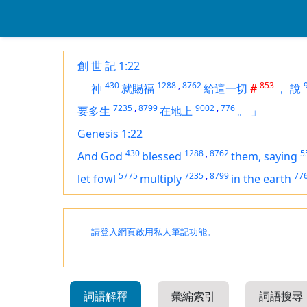
創 世 記 1:22
430
1288
,
8762
853
神
就賜福
給這一切
#
，
說
7235
,
8799
9002
,
776
要多生
在地上
。
」
Genesis 1:22
430
1288
,
8762
5
And God
blessed
them, saying
5775
7235
,
8799
77
let fowl
multiply
in the earth
請登入網頁啟用私人筆記功能。
詞語解釋
彙編索引
詞語搜尋