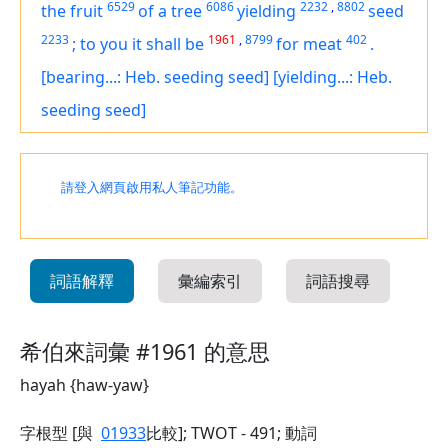
6529
6086
2232
,
8802
the fruit
of a tree
yielding
seed
2233
1961
,
8799
402
;
to you it shall be
for meat
.
[bearing...: Heb. seeding seed]
[yielding...: Heb.
seeding seed]
請登入網頁啟用私人筆記功能。
詞語解釋
彙編索引
詞語搜尋
希伯來詞彙 #1961 的意思
hayah {haw-yaw}
字根型 [與
01933
比較]; TWOT - 491; 動詞