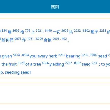
關閉
834
3605
776
5921
,
6440
3605
2232
,
8802
2233
#
遍
地
上
一切
結
種子
4
9001
1961
,
8799
9001
,
402
給你們
作
食物
。
5414
,
8804
6212
2232
,
8802
2
e given
you every herb
bearing
seed
6529
6086
2232
,
8802
2233
s
the fruit
of a tree
yielding
seed
;
to yo
Heb. seeding seed]