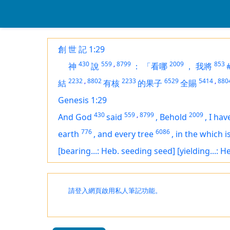
創 世 記 1:29
430
559
,
8799
2009
853
神
說
：
「看哪
，
我將
2232
,
8802
2233
6529
5414
,
880
結
有核
的果子
全賜
Genesis 1:29
430
559
,
8799
2009
And God
said
,
Behold
,
I hav
776
6086
earth
,
and every tree
,
in the which
i
[bearing...: Heb. seeding seed]
[yielding...: 
請登入網頁啟用私人筆記功能。