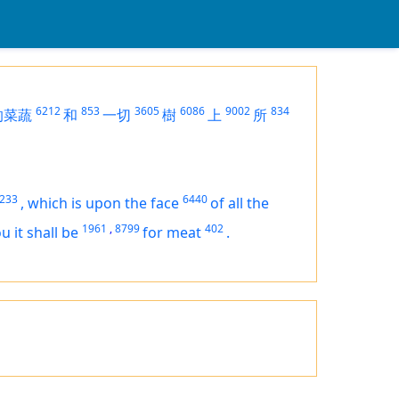
6212
853
3605
6086
9002
834
的菜蔬
和
一切
樹
上
所
233
6440
,
which
is
upon the face
of all the
1961
,
8799
402
u it shall be
for meat
.