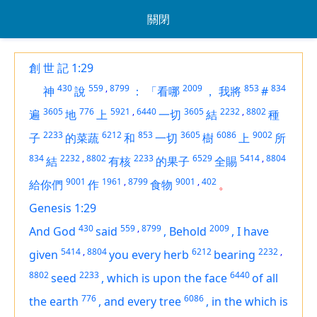
關閉
創 世 記 1:29
430
559
,
8799
2009
853
834
神
說
：
「看哪
，
我將
#
3605
776
5921
,
6440
3605
2232
,
8802
遍
地
上
一切
結
種
2233
6212
853
3605
6086
9002
子
的菜蔬
和
一切
樹
上
所
834
2232
,
8802
2233
6529
5414
,
8804
結
有核
的果子
全賜
9001
1961
,
8799
9001
,
402
給你們
作
食物
。
Genesis 1:29
430
559
,
8799
2009
And God
said
,
Behold
,
I have
5414
,
8804
6212
2232
,
given
you every herb
bearing
8802
2233
6440
seed
,
which
is
upon the face
of all
776
6086
the earth
,
and every tree
,
in the which
is