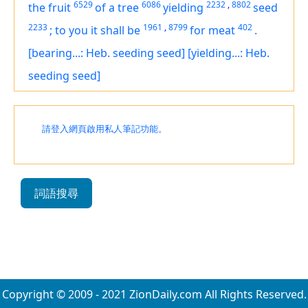
6529
6086
2232
,
8802
the fruit
of a tree
yielding
seed
2233
1961
,
8799
402
;
to you it shall be
for meat
.
[bearing...: Heb. seeding seed]
[yielding...: Heb.
seeding seed]
請登入網頁啟用私人筆記功能。
詞語搜尋
Copyright © 2009 - 2021 ZionDaily.com All Rights Reserved.