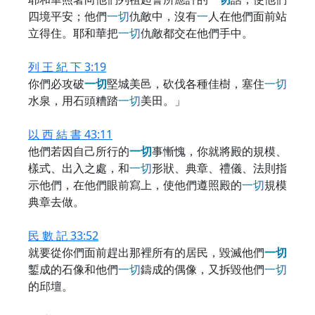
四境平安；他們
一
切
仇敵中，沒有
一
人在他們面前站
立得住。耶和華把
一
切
仇敵都交在他們手中。
列 王 紀 下 3:19
你們必攻破
一
切
堅城美邑，砍伐各種佳樹，塞住
一
切
水泉，用石頭糟踏
一
切
美田。」
以 西 結 書 43:11
他們若因自己所行的
一
切
事慚愧，你就將殿的規模、
樣式、出入之處，和
一
切
形狀、典章、禮儀、法則指
示他們，在他們眼前寫上，使他們遵照殿的
一
切
規模
典章去做。
民 數 記 33:52
就要從你們面前趕出那裡所有的居民，毀滅他們
一
切
鏨成的石像和他們
一
切
鑄成的偶像，又拆毀他們
一
切
的邱壇。