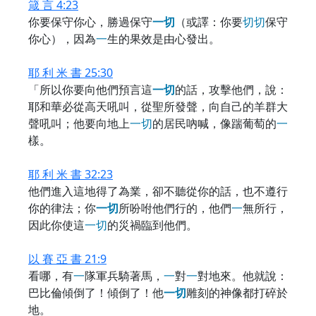
箴 言 4:23
你要保守你心，勝過保守
一
切
（或譯：你要
切
切
保守
你心），因為
一
生的果效是由心發出。
耶 利 米 書 25:30
「所以你要向他們預言這
一
切
的話，攻擊他們，說：
耶和華必從高天吼叫，從聖所發聲，向自己的羊群大
聲吼叫；他要向地上
一
切
的居民吶喊，像踹葡萄的
一
樣。
耶 利 米 書 32:23
他們進入這地得了為業，卻不聽從你的話，也不遵行
你的律法；你
一
切
所吩咐他們行的，他們
一
無所行，
因此你使這
一
切
的災禍臨到他們。
以 賽 亞 書 21:9
看哪，有
一
隊軍兵騎著馬，
一
對
一
對地來。他就說：
巴比倫傾倒了！傾倒了！他
一
切
雕刻的神像都打碎於
地。