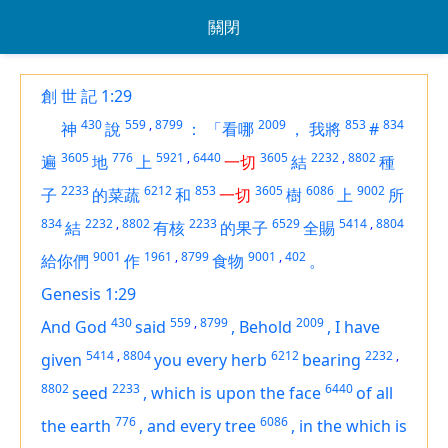
關閉
創 世 記 1:29
430
559
,
8799
2009
853
834
神
說
：
「看哪
，
我將
#
3605
776
5921
,
6440
3605
2232
,
8802
遍
地
上
一切
結
種
2233
6212
853
3605
6086
9002
子
的菜蔬
和
一切
樹
上
所
834
2232
,
8802
2233
6529
5414
,
8804
結
有核
的果子
全賜
9001
1961
,
8799
9001
,
402
給你們
作
食物
。
Genesis 1:29
430
559
,
8799
2009
And God
said
,
Behold
,
I have
5414
,
8804
6212
2232
,
given
you every herb
bearing
8802
2233
6440
seed
,
which
is
upon the face
of all
776
6086
the earth
,
and every tree
,
in the which
is