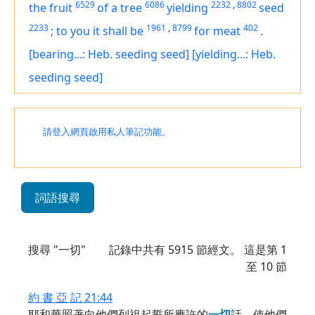
6529
6086
2232
,
8802
the fruit
of a tree
yielding
seed
2233
1961
,
8799
402
;
to you it shall be
for meat
.
[bearing...: Heb. seeding seed]
[yielding...: Heb.
seeding seed]
請登入網頁啟用私人筆記功能。
詞語搜尋
搜尋 "一切"
記錄中共有
5915
節經文。 這是第 1
至 10 節
約 書 亞 記 21:44
耶和華照著向他們列祖起誓所應許的
一
切
話，使他們