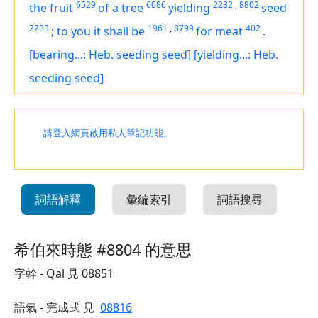
6529
6086
2232
,
8802
the fruit
of a tree
yielding
seed
2233
1961
,
8799
402
;
to you it shall be
for meat
.
[bearing...: Heb. seeding seed]
[yielding...: Heb.
seeding seed]
請登入網頁啟用私人筆記功能。
詞語解釋
彙編索引
詞語搜尋
希伯來時態 #8804 的意思
字幹 - Qal 見 08851
語氣 - 完成式 見
08816