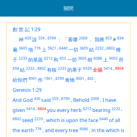
關閉
創 世 記 1:29
430
559
,
8799
2009
853
834
神
說
：
「看哪
，
我將
#
3605
776
5921
,
6440
3605
2232
,
8802
遍
地
上
一切
結
種
2233
6212
853
3605
6086
9002
子
的菜蔬
和
一切
樹
上
所
834
2232
,
8802
2233
6529
5414
,
8804
結
有核
的果子
全賜
9001
1961
,
8799
9001
,
402
給你們
作
食物
。
Genesis 1:29
430
559
,
8799
2009
And God
said
,
Behold
,
I have
5414
,
8804
6212
2232
,
given
you every herb
bearing
8802
2233
6440
seed
,
which
is
upon the face
of all
776
6086
the earth
,
and every tree
,
in the which
is