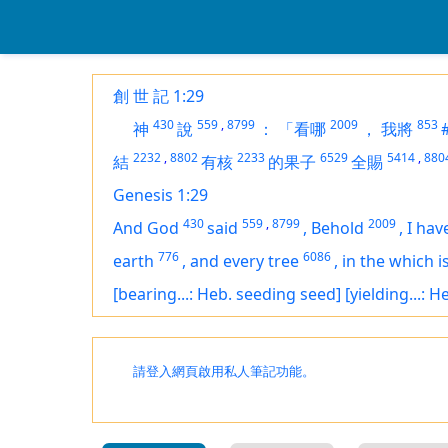
創 世 記 1:29
430
559
,
8799
2009
853
神
說
：
「看哪
，
我將
2232
,
8802
2233
6529
5414
,
880
結
有核
的果子
全賜
Genesis 1:29
430
559
,
8799
2009
And God
said
,
Behold
,
I hav
776
6086
earth
,
and every tree
,
in the which
i
[bearing...: Heb. seeding seed]
[yielding...: 
請登入網頁啟用私人筆記功能。