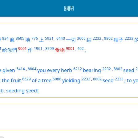
關閉
834
3605
776
5921
,
6440
3605
2232
,
8802
2233
#
遍
地
上
一切
結
種子
4
9001
1961
,
8799
9001
,
402
給你們
作
食物
。
5414
,
8804
6212
2232
,
8802
2
e given
you every herb
bearing
seed
6529
6086
2232
,
8802
2233
s
the fruit
of a tree
yielding
seed
;
to yo
Heb. seeding seed]