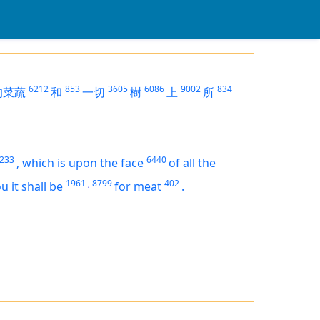
6212
853
3605
6086
9002
834
的菜蔬
和
一切
樹
上
所
233
6440
,
which
is
upon the face
of all the
1961
,
8799
402
u it shall be
for meat
.