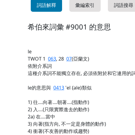
詞語解釋
彙編索引
詞語搜尋
希伯來詞彙 #9001 的意思
le
TWOT 1
063
, 28
07
(亞蘭文)
依附介系詞
這種介系詞不能獨立存在, 必須依附於和它連用的詞,
le的意思與
0413
'el {ale}類似
1) 往....向著....朝著....(指動作)
2) 入....(只限實際進去的動作)
2a) 在....當中
3) 向著(指方向, 不一定是身體的動作)
4) 衝著(不友善的動作或趨勢)