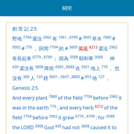
關閉
創 世 記 2:5
7704
2962
1961
,
8799
3605
7880
野地
還沒
有
#
草木
#
9002
776
7704
3605
6212
2962
#
，
田間
的
#
菜蔬
還沒
6779
,
8799
3588
3068
有長起來
；
因為
耶和華
神
430
3808
4305
,
8689
5921
776
還沒有
降雨
在
地上
，
也
369
120
9001
,
5647
,
8800
853
127
沒有
人
耕
#
地
，
Genesis 2:5
7880
7704
2962
And every plant
of the field
before
it
776
6212
was in the earth
,
and every herb
of the
7704
2962
6779
,
8799
3588
field
before
it grew
:
for
3068
430
3808
the LORD
God
had not
caused it to