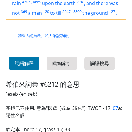
4305
,
8689
776
rain
upon the earth
,
and
there was
369
120
5647
,
8800
127
not
a man
to till
the ground
.
請登入網頁啟用私人筆記功能。
詞語解釋
彙編索引
詞語搜尋
希伯來詞彙 #6212 的意思
`eseb {eh'seb}
字根已不使用, 意為"閃耀"(或為"綠色"); TWOT - 17
07
a;
陽性名詞
欽定本 - herb 17, grass 16; 33