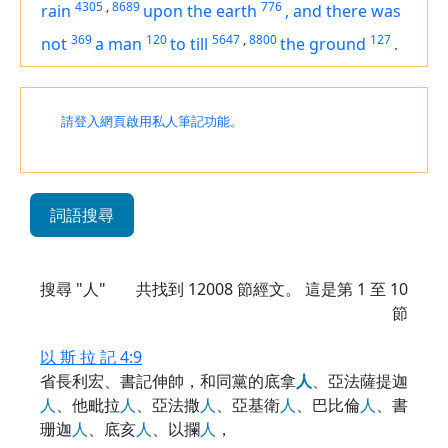
4305
,
8689
776
rain
upon the earth
,
and
there was
369
120
5647
,
8800
127
not
a man
to till
the ground
.
請登入網頁啟用私人筆記功能。
詞語搜尋
搜尋 "人"
共找到
12008
節經文。 這是第 1 至 10
節
以 斯 拉 記 4:9
省長利宏、書記伸帥，和同黨的底拿
人
、亞法薩提迦
人
、他毗拉
人
、亞法撒
人
、亞基衛
人
、巴比倫
人
、書
珊迦
人
、底亥
人
、以攔
人
，