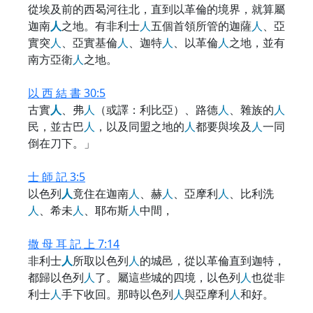
從埃及前的西曷河往北，直到以革倫的境界，就算屬
迦南
人
之地。有非利士
人
五個首領所管的迦薩
人
、亞
實突
人
、亞實基倫
人
、迦特
人
、以革倫
人
之地，並有
南方亞衛
人
之地。
以 西 結 書 30:5
古實
人
、弗
人
（或譯：利比亞）、路德
人
、雜族的
人
民，並古巴
人
，以及同盟之地的
人
都要與埃及
人
一同
倒在刀下。」
士 師 記 3:5
以色列
人
竟住在迦南
人
、赫
人
、亞摩利
人
、比利洗
人
、希未
人
、耶布斯
人
中間，
撒 母 耳 記 上 7:14
非利士
人
所取以色列
人
的城邑，從以革倫直到迦特，
都歸以色列
人
了。屬這些城的四境，以色列
人
也從非
利士
人
手下收回。那時以色列
人
與亞摩利
人
和好。