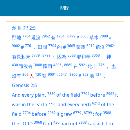
關閉
創 世 記 2:5
7704
2962
1961
,
8799
3605
7880
野地
還沒
有
#
草木
#
9002
776
7704
3605
6212
2962
#
，
田間
的
#
菜蔬
還沒
6779
,
8799
3588
3068
有長起來
；
因為
耶和華
神
430
3808
4305
,
8689
5921
776
還沒有
降雨
在
地上
，
也
369
120
9001
,
5647
,
8800
853
127
沒有
人
耕
#
地
，
Genesis 2:5
7880
7704
2962
And every plant
of the field
before
it
776
6212
was in the earth
,
and every herb
of the
7704
2962
6779
,
8799
3588
field
before
it grew
:
for
3068
430
3808
the LORD
God
had not
caused it to