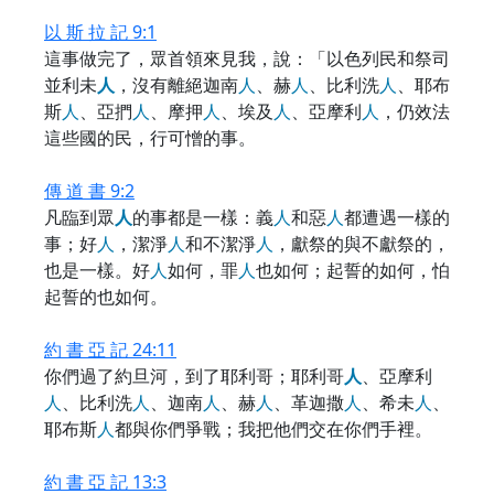
以 斯 拉 記 9:1
這事做完了，眾首領來見我，說：「以色列民和祭司
並利未
人
，沒有離絕迦南
人
、赫
人
、比利洗
人
、耶布
斯
人
、亞捫
人
、摩押
人
、埃及
人
、亞摩利
人
，仍效法
這些國的民，行可憎的事。
傳 道 書 9:2
凡臨到眾
人
的事都是一樣：義
人
和惡
人
都遭遇一樣的
事；好
人
，潔淨
人
和不潔淨
人
，獻祭的與不獻祭的，
也是一樣。好
人
如何，罪
人
也如何；起誓的如何，怕
起誓的也如何。
約 書 亞 記 24:11
你們過了約旦河，到了耶利哥；耶利哥
人
、亞摩利
人
、比利洗
人
、迦南
人
、赫
人
、革迦撒
人
、希未
人
、
耶布斯
人
都與你們爭戰；我把他們交在你們手裡。
約 書 亞 記 13:3